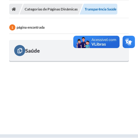
Categorias de Páginas Dinâmicas
Licitações / PCA
Transparência Saúde
Concessão Pública
página encontrada
1
Transparência
Legislação
Saúde
Contratos
Galeria de Fotos
Ouvidoria
Arquivos para Download
Carta de Serviços
Notícias
Obras