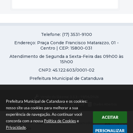
Telefone: (17) 3531-9100
Endereço: Praça Conde Francisco Matarazzo, 01 -
Centro | CEP: 15800-031
Atendimento de Segunda a Sexta-Feira das 09h00 às
15h00
CNPJ: 45.122.603/0001-02
Prefeitura Municipal de Catanduva
Versão do Sistema:
3.5.3 - 19/06/2026
Prefeitura Municipal de Catanduva e os cookies:
Portal atualizado em:
06/08/2026 17:29
Dados Abertos
nosso site usa cookies para melhorar a sua
experiência de navegação. Ao continuar você
ACEITAR
concorda com a nossa
Política de Cookies
e
Copyright Instar - 2006-2026. Todos os direitos reservados -
Privacidade
.
Instar Tecnologia
PERSONALIZAR