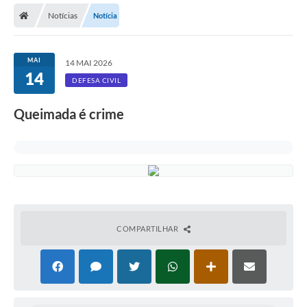
Notícias
Notícia
Licitações / PCA
Concessão Pública
MAI
14 MAI 2026
14
Transparência
DEFESA CIVIL
Legislação
Queimada é crime
Contratos
Galeria de Fotos
Ouvidoria
Arquivos para Download
COMPARTILHAR
Carta de Serviços
Notícias
Obras