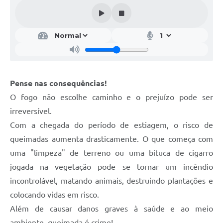
Galeria de Vídeos
Projetos
Links
Telefones Úteis
Pense nas consequências!
A Prefeitura
O fogo não escolhe caminho e o prejuízo pode ser
Enquete
irreversível.
Jornal
Com a chegada do período de estiagem, o risco de
queimadas aumenta drasticamente. O que começa com
Agenda
uma "limpeza" de terreno ou uma bituca de cigarro
SIC
jogada na vegetação pode se tornar um incêndio
incontrolável, matando animais, destruindo plantações e
Diário Oficial
colocando vidas em risco.
Contato
Além de causar danos graves à saúde e ao meio
Editais
ambiente, queimada é crime!