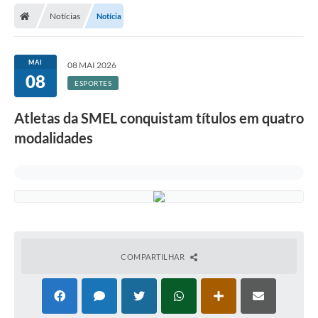
Notícias
Notícia
Licitações / PCA
Concessão Pública
MAI
08 MAI 2026
08
Transparência
ESPORTES
Legislação
Atletas da SMEL conquistam títulos em quatro
Contratos
modalidades
Galeria de Fotos
Ouvidoria
Arquivos para Download
Carta de Serviços
COMPARTILHAR
Notícias
Obras