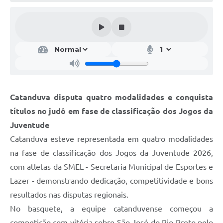
Galeria de Vídeos
Projetos
Links
Telefones Úteis
A Prefeitura
Catanduva disputa quatro modalidades e conquista
Enquete
títulos no judô em fase de classificação dos Jogos da
Jornal
Juventude
Catanduva esteve representada em quatro modalidades
Agenda
na fase de classificação dos Jogos da Juventude 2026,
SIC
com atletas da SMEL - Secretaria Municipal de Esportes e
Lazer - demonstrando dedicação, competitividade e bons
Diário Oficial
resultados nas disputas regionais.
Contato
No basquete, a equipe catanduvense começou a
Editais
competição com vitória sobre São José do Rio Preto pelo