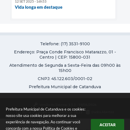
12 SET 2025 - 16h53
Vida longa em destaque
Telefone: (17) 3531-9100
Endereço: Praça Conde Francisco Matarazzo, 01 -
Centro | CEP: 15800-031
Atendimento de Segunda a Sexta-Feira das 09h00 às
15h00
CNPJ: 45.122.603/0001-02
Prefeitura Municipal de Catanduva
Versão do Sistema:
3.5.3 - 19/06/2026
Prefeitura Municipal de Catanduva e os cookies:
Portal atualizado em:
08/08/2026 08:25
Dados Abertos
nosso site usa cookies para melhorar a sua
experiência de navegação. Ao continuar você
ACEITAR
concorda com a nossa
Política de Cookies
e