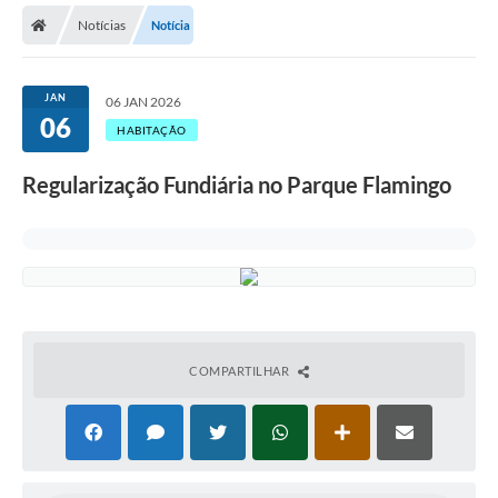
Notícias
Notícia
Licitações / PCA
Concessão Pública
JAN
06 JAN 2026
06
Transparência
HABITAÇÃO
Legislação
Regularização Fundiária no Parque Flamingo
Contratos
Galeria de Fotos
Ouvidoria
Arquivos para Download
COMPARTILHAR
Carta de Serviços
Notícias
Obras