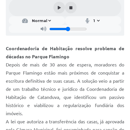
Galeria de Vídeos
Projetos
Links
Telefones Úteis
Coordenadoria de Habitação resolve problema de
A Prefeitura
décadas no Parque Flamingo
Enquete
Depois de mais de 30 anos de espera, moradores do
Jornal
Parque Flamingo estão mais próximos de conquistar a
escritura definitiva de suas casas. A solução veio a partir
Agenda
de um trabalho técnico e jurídico da Coordenadoria de
SIC
Habitação de Catanduva, que identificou um passivo
histórico e viabilizou a regularização fundiária dos
Diário Oficial
imóveis.
Contato
A lei que autoriza a transferência das casas, já aprovada
Editais
pela Câmara Municipal, foi encaminhada para sanção do