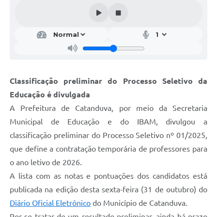
Galeria de Vídeos
Projetos
Links
Telefones Úteis
Classificação preliminar do Processo Seletivo da
A Prefeitura
Educação é divulgada
Enquete
A Prefeitura de Catanduva, por meio da Secretaria
Jornal
Municipal de Educação e do IBAM, divulgou a
classificação preliminar do Processo Seletivo nº 01/2025,
Agenda
que define a contratação temporária de professores para
SIC
o ano letivo de 2026.
A lista com as notas e pontuações dos candidatos está
Diário Oficial
publicada na edição desta sexta-feira (31 de outubro) do
Contato
Diário Oficial Eletrônico
do Município de Catanduva.
Editais
Por se tratar de um resultado preliminar, ainda há prazo