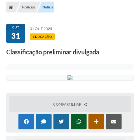
Notícias
Notícia
Licitações / PCA
Concessão Pública
OUT
31 OUT 2025
31
Transparência
EDUCAÇÃO
Legislação
Classificação preliminar divulgada
Contratos
Galeria de Fotos
Ouvidoria
Arquivos para Download
COMPARTILHAR
Carta de Serviços
Notícias
Obras