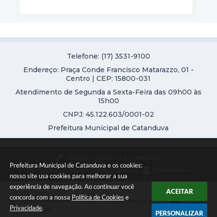
Telefone: (17) 3531-9100
Endereço: Praça Conde Francisco Matarazzo, 01 -
Centro | CEP: 15800-031
Atendimento de Segunda a Sexta-Feira das 09h00 às
15h00
CNPJ: 45.122.603/0001-02
Prefeitura Municipal de Catanduva
Versão do Sistema:
3.5.3 - 19/06/2026
Prefeitura Municipal de Catanduva e os cookies:
Portal atualizado em:
08/08/2026 08:25
Dados Abertos
nosso site usa cookies para melhorar a sua
experiência de navegação. Ao continuar você
ACEITAR
concorda com a nossa
Política de Cookies
e
Copyright Instar - 2006-2026. Todos os direitos reservados -
Privacidade
.
Instar Tecnologia
PERSONALIZAR