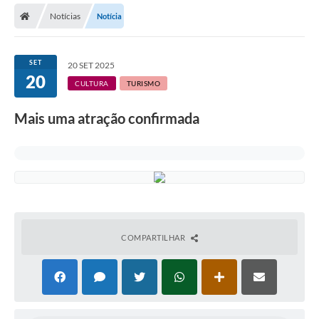
Notícias
Notícia
Licitações / PCA
Concessão Pública
SET
20 SET 2025
20
Transparência
CULTURA
TURISMO
Legislação
Mais uma atração confirmada
Contratos
Galeria de Fotos
Ouvidoria
Arquivos para Download
COMPARTILHAR
Carta de Serviços
Notícias
Obras