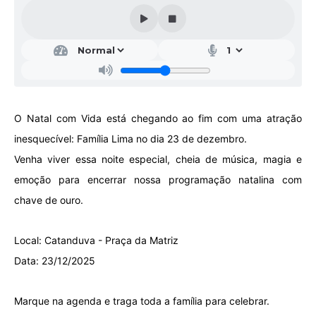
Galeria de Vídeos
Projetos
Links
Telefones Úteis
O Natal com Vida está chegando ao fim com uma atração
A Prefeitura
inesquecível: Família Lima no dia 23 de dezembro.
Enquete
Venha viver essa noite especial, cheia de música, magia e
Jornal
emoção para encerrar nossa programação natalina com
chave de ouro.
Agenda
SIC
Local: Catanduva - Praça da Matriz
Diário Oficial
Data: 23/12/2025
Contato
Marque na agenda e traga toda a família para celebrar.
Editais