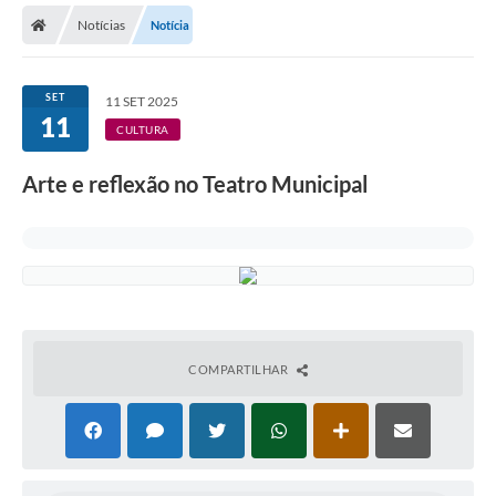
Notícias
Notícia
Licitações / PCA
Concessão Pública
SET
11 SET 2025
11
Transparência
CULTURA
Legislação
Arte e reflexão no Teatro Municipal
Contratos
Galeria de Fotos
Ouvidoria
Arquivos para Download
COMPARTILHAR
Carta de Serviços
Notícias
Obras