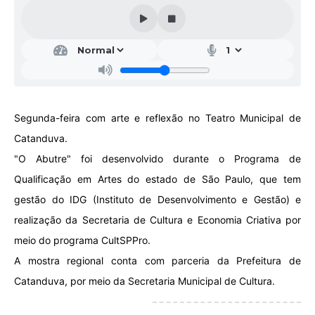
Galeria de Vídeos
Projetos
Links
Telefones Úteis
Segunda-feira com arte e reflexão no Teatro Municipal de
A Prefeitura
Catanduva.
Enquete
"O Abutre" foi desenvolvido durante o Programa de
Jornal
Qualificação em Artes do estado de São Paulo, que tem
gestão do IDG (Instituto de Desenvolvimento e Gestão) e
Agenda
realização da Secretaria de Cultura e Economia Criativa por
SIC
meio do programa CultSPPro.
Diário Oficial
A mostra regional conta com parceria da Prefeitura de
Catanduva, por meio da Secretaria Municipal de Cultura.
Contato
Editais