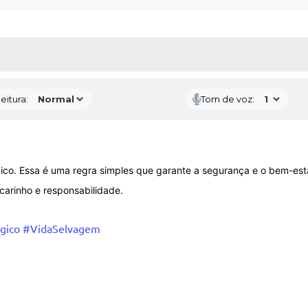
 MÍDIAS
RECEBA NOTÍCIAS
eitura:
Tom de voz:
gico. Essa é uma regra simples que garante a segurança e o bem-est
carinho e responsabilidade.
gico
#VidaSelvagem