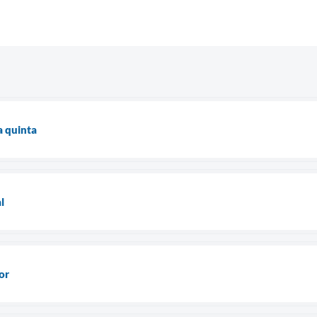
a quinta
l
or