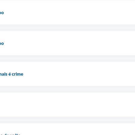
oo
oo
ais é crime