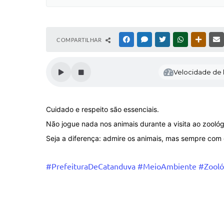
COMPARTILHAR
FACEBOOK
MESSENGER
TWITTER
WHATSAPP
OUTRAS
Velocidade de l
Cuidado e respeito são essenciais.
Não jogue nada nos animais durante a visita ao zooló
Seja a diferença: admire os animais, mas sempre com 
#PrefeituraDeCatanduva
#MeioAmbiente
#Zooló