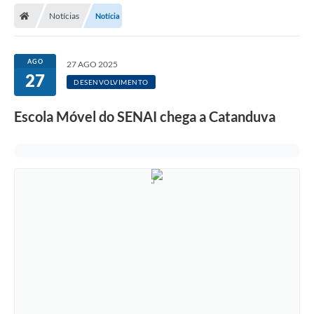
Notícias
Notícia
Licitações / PCA
Concessão Pública
AGO
27 AGO 2025
27
Transparência
DESENVOLVIMENTO
Legislação
Escola Móvel do SENAI chega a Catanduva
Contratos
Galeria de Fotos
Ouvidoria
Arquivos para Download
Carta de Serviços
Notícias
Obras