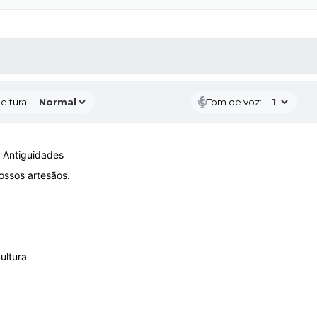
 MÍDIAS
RECEBA NOTÍCIAS
eitura:
Tom de voz:
e Antiguidades
ossos artesãos.
ultura