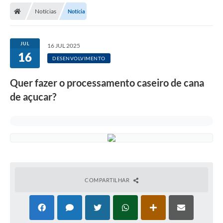
Notícias
Notícia
Licitações / PCA
Concessão Pública
JUL
16 JUL 2025
16
Transparência
DESENVOLVIMENTO
Legislação
Quer fazer o processamento caseiro de cana
Contratos
de açucar?
Galeria de Fotos
Ouvidoria
Arquivos para Download
Carta de Serviços
COMPARTILHAR
Notícias
Obras