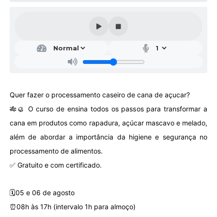
Galeria de Vídeos
Projetos
Links
Telefones Úteis
A Prefeitura
Quer fazer o processamento caseiro de cana de açucar?
Enquete
🎋🥮 O curso de ensina todos os passos para transformar a
Jornal
cana em produtos como rapadura, açúcar mascavo e melado,
além de abordar a importância da higiene e segurança no
Agenda
processamento de alimentos.
SIC
✅ Gratuito e com certificado.
Diário Oficial
🗓️05 e 06 de agosto
Contato
⏰08h às 17h (intervalo 1h para almoço)
Editais