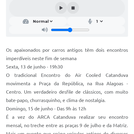
Galeria de Vídeos
Projetos
Links
Telefones Úteis
Os apaixonados por carros antigos têm dois encontros
A Prefeitura
imperdíveis neste fim de semana
Enquete
Sexta, 13 de junho - 19h30
Jornal
O tradicional Encontro do Air Cooled Catanduva
movimenta a Praça da República, na Rua Alagoas -
Agenda
Centro. Um verdadeiro desfile de clássicos, com muito
SIC
bate-papo, churrasquinho, e clima de nostalgia.
Domingo, 15 de junho - Das 9h às 12h
Diário Oficial
É a vez do ARCA Catanduva realizar seu encontro
Contato
mensal, no treche entre as praças 9 de julho e da Matriz.
Editais
Mais um evento que reúne veículos antigos de diversos