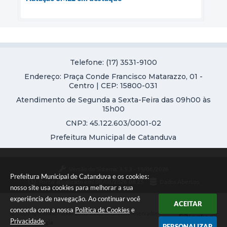
Telefone: (17) 3531-9100
Endereço: Praça Conde Francisco Matarazzo, 01 -
Centro | CEP: 15800-031
Atendimento de Segunda a Sexta-Feira das 09h00 às
15h00
CNPJ: 45.122.603/0001-02
Prefeitura Municipal de Catanduva
Versão do Sistema:
3.5.3 - 19/06/2026
Prefeitura Municipal de Catanduva e os cookies:
Portal atualizado em:
08/08/2026 08:25
Dados Abertos
nosso site usa cookies para melhorar a sua
experiência de navegação. Ao continuar você
ACEITAR
concorda com a nossa
Política de Cookies
e
Copyright Instar - 2006-2026. Todos os direitos reservados -
Privacidade
.
Instar Tecnologia
PERSONALIZAR