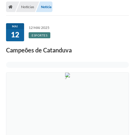
Notícias
Notícia
Licitações / PCA
Concessão Pública
MAI
12 MAI 2025
12
Transparência
ESPORTES
Legislação
Campeões de Catanduva
Contratos
Galeria de Fotos
Ouvidoria
Arquivos para Download
Carta de Serviços
Notícias
Obras