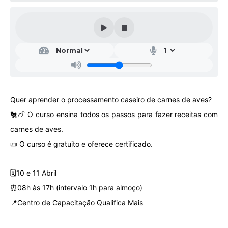
Galeria de Vídeos
Projetos
Links
Telefones Úteis
A Prefeitura
Quer aprender o processamento caseiro de carnes de aves?
Enquete
🐔🍗 O curso ensina todos os passos para fazer receitas com
Jornal
carnes de aves.
📜 O curso é gratuito e oferece certificado.
Agenda
SIC
🗓️10 e 11 Abril
Diário Oficial
⏰08h às 17h (intervalo 1h para almoço)
📍Centro de Capacitação Qualifica Mais
Contato
Editais