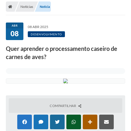
Notícias
Notícia
Licitações / PCA
Concessão Pública
ABR
08 ABR 2025
08
Transparência
DESENVOLVIMENTO
Legislação
Quer aprender o processamento caseiro de
Contratos
carnes de aves?
Galeria de Fotos
Ouvidoria
Arquivos para Download
Carta de Serviços
COMPARTILHAR
Notícias
Obras