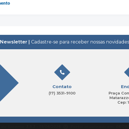
mento
Newsletter |
Cadastre-se para receber nossas novidade
Contato
En
(17) 3531-9100
Praça Con
Matarazzo
Cep: 
 do Sistema:
3.5.3 - 19/06/2026
Portal atualizado em:
06/08/