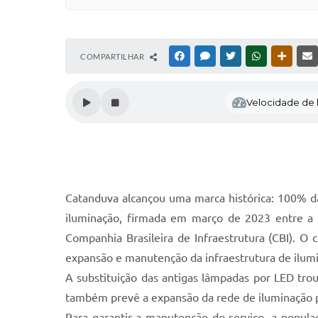
COMPARTILHAR
FACEBOOK
MESSENGER
TWITTER
WHATSAPP
OUTRAS
Velocidade de l
Catanduva alcançou uma marca histórica: 100% da 
iluminação, firmada em março de 2023 entre a Pr
Companhia Brasileira de Infraestrutura (CBI). O 
expansão e manutenção da infraestrutura de ilumi
A substituição das antigas lâmpadas por LED trou
também prevê a expansão da rede de iluminação p
Para garantir a manutenção do serviço, a popula