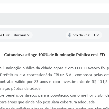
 MÍDIAS
RECEBA NOTÍCIAS
eitura:
Tom de voz:
Catanduva atinge 100% de Iluminação Pública em LED
iluminação pública da cidade agora é em LED. O avanço foi po
efeitura e a concessionária FBLuz S.A., composta pelas empr
contrato, válido por 23 anos e com investimento de R$ 131,8 
nação pública da cidade.
xe benefícios diretos para a população, como melhor visibili
ara áreas que ainda não possuíam cobertura adequada.
ção pode solicitar a troca de lâmpadas queimadas em vias pú