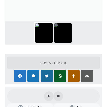
Galeria de Vídeos
Projetos
Links
Telefones Úteis
A Prefeitura
Enquete
Jornal
COMPARTILHAR
Agenda
SIC
Diário Oficial
Contato
Editais