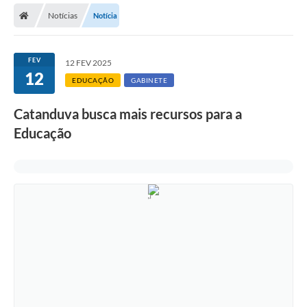
Notícias
Notícia
Licitações / PCA
Concessão Pública
FEV
12 FEV 2025
12
Transparência
EDUCAÇÃO
GABINETE
Legislação
Catanduva busca mais recursos para a
Contratos
Educação
Galeria de Fotos
Ouvidoria
Arquivos para Download
Carta de Serviços
Notícias
Obras