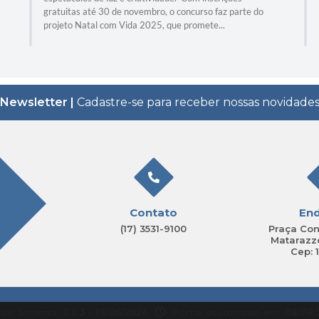
gratuitas até 30 de novembro, o concurso faz parte do
projeto Natal com Vida 2025, que promete...
Newsletter |
Cadastre-se para receber nossas novidade
Contato
En
(17) 3531-9100
Praça Con
Matarazzo
Cep: 
 do Sistema:
3.5.3 - 19/06/2026
Portal atualizado em:
08/08/