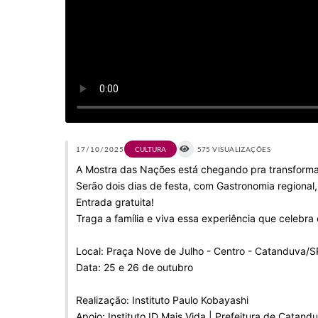
17/10/2025
CULTURA
575 VISUALIZAÇÕES
A Mostra das Nações está chegando pra transformar
Serão dois dias de festa, com Gastronomia regional,
Entrada gratuita!
Traga a família e viva essa experiência que celebra o
Local: Praça Nove de Julho - Centro - Catanduva/S
Data: 25 e 26 de outubro
Realização: Instituto Paulo Kobayashi
Apoio: Instituto ID Mais Vida | Prefeitura de Catand