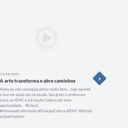
23/09/2025
16/09/202
A arte transforma e abre caminhos
Transfor
Antes eu não conseguia pintar muito bem… hoje aprendi
O Projeto 
e isso me ajuda até na escola. Sou grato à professora
container 
Lúcia, ao IDVC e à Estação Cultura por essa
passo da t
oportunidade. - Richard.
cheios de c
#Artesanato #Inclusão #EstaçãoCultura #IDVC #Históri
setembro L
asQueInspiram
Agendamen
inspirar e 
#Reciclar