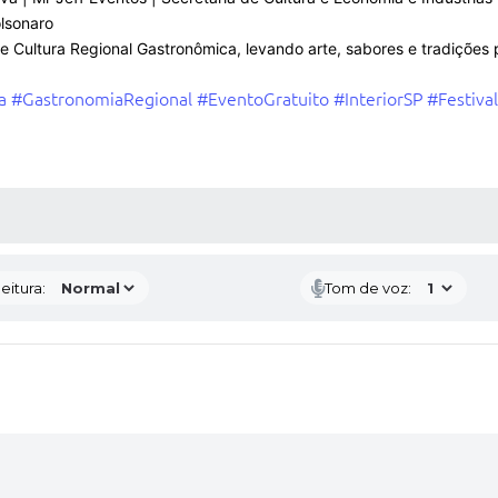
lsonaro
e Cultura Regional Gastronômica, levando arte, sabores e tradições 
a
#GastronomiaRegional
#EventoGratuito
#InteriorSP
#Festival
 MÍDIAS
eitura:
Tom de voz: