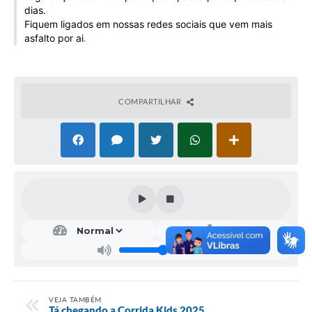
dias.
Galeria de Vídeos
Fiquem ligados em nossas redes sociais que vem mais
Projetos
asfalto por ai
.
Links
Telefones Úteis
COMPARTILHAR
A Prefeitura
Enquete
Jornal
Agenda
SIC
Diário Oficial
Contato
VEJA TAMBÉM
Tá chegando a Corrida Kids 2025
Editais