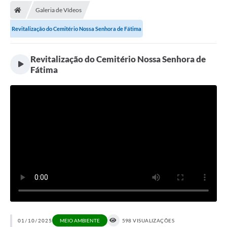
Galeria de Vídeos
Licitações / PCA
Revitalização do Cemitério Nossa Senhora de Fátima
Concessão Pública
Transparência
Revitalização do Cemitério Nossa Senhora de
Fátima
Legislação
Contratos
Galeria de Fotos
Ouvidoria
Arquivos para Download
Carta de Serviços
Notícias
Obras
01/10/2025
MEIO AMBIENTE
598 VISUALIZAÇÕES