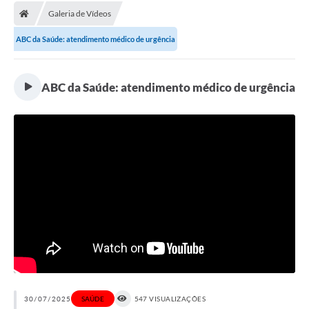
Galeria de Vídeos
Licitações / PCA
ABC da Saúde: atendimento médico de urgência
Concessão Pública
Transparência
ABC da Saúde: atendimento médico de urgência
Legislação
Contratos
Galeria de Fotos
Ouvidoria
Arquivos para Download
Carta de Serviços
Notícias
Obras
30/07/2025
SAÚDE
547 VISUALIZAÇÕES