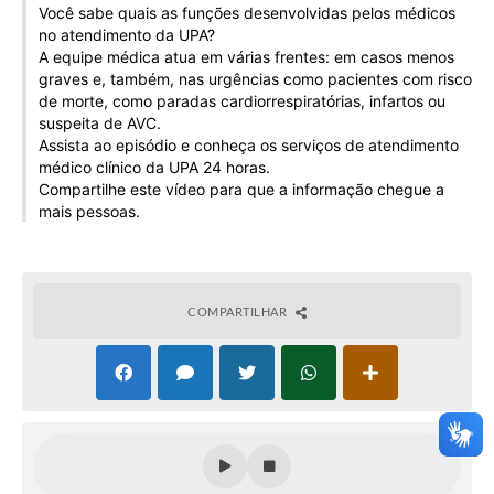
Você sabe quais as funções desenvolvidas pelos médicos
Galeria de Vídeos
no atendimento da UPA?
A equipe médica atua em várias frentes: em casos menos
Projetos
graves e, também, nas urgências como pacientes com risco
de morte, como paradas cardiorrespiratórias, infartos ou
Links
suspeita de AVC.
Assista ao episódio e conheça os serviços de atendimento
Telefones Úteis
médico clínico da UPA 24 horas.
A Prefeitura
Compartilhe este vídeo para que a informação chegue a
mais pessoas.
Enquete
Jornal
COMPARTILHAR
Agenda
SIC
Diário Oficial
Contato
Editais