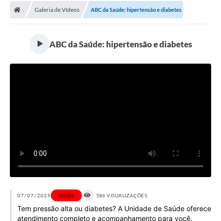
Galeria de Vídeos
ABC da Saúde: hipertensão e diabetes
Licitações / PCA
Concessão Pública
ABC da Saúde: hipertensão e diabetes
Transparência
Legislação
Contratos
Galeria de Fotos
Ouvidoria
Arquivos para Download
Carta de Serviços
Notícias
07/07/2025
SAÚDE
586 VISUALIZAÇÕES
Tem pressão alta ou diabetes? A Unidade de Saúde oferece
Obras
atendimento completo e acompanhamento para você.