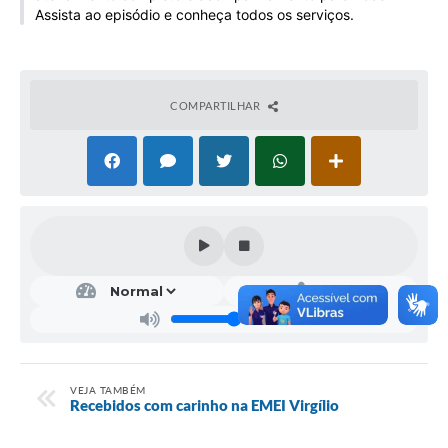
Assista ao episódio e conheça todos os serviços.
Galeria de Vídeos
Projetos
Links
COMPARTILHAR
Telefones Úteis
A Prefeitura
Enquete
Jornal
Agenda
SIC
Diário Oficial
VEJA TAMBÉM
Recebidos com carinho na EMEI Virgílio
Contato
Editais