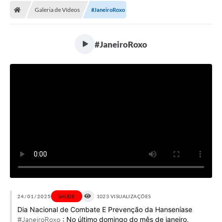
Galeria de Vídeos
#JaneiroRoxo
Licitações / PCA
Concessão Pública
#JaneiroRoxo
Transparência
Legislação
Contratos
Galeria de Fotos
Ouvidoria
Arquivos para Download
Carta de Serviços
Notícias
24/01/2025
SAÚDE
1023 VISUALIZAÇÕES
Dia Nacional de Combate E Prevenção da Hanseníase
Obras
: No último domingo do mês de janeiro,
#JaneiroRoxo