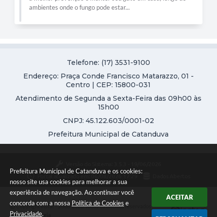
ambientes onde o fungo pode estar...
Telefone: (17) 3531-9100
Endereço: Praça Conde Francisco Matarazzo, 01 -
Centro | CEP: 15800-031
Atendimento de Segunda a Sexta-Feira das 09h00 às
15h00
CNPJ: 45.122.603/0001-02
Prefeitura Municipal de Catanduva
Versão do Sistema:
3.5.3 - 19/06/2026
Prefeitura Municipal de Catanduva e os cookies:
Portal atualizado em:
06/08/2026 17:29
Dados Abertos
nosso site usa cookies para melhorar a sua
experiência de navegação. Ao continuar você
ACEITAR
concorda com a nossa
Política de Cookies
e
Copyright Instar - 2006-2026. Todos os direitos reservados -
Privacidade
.
Instar Tecnologia