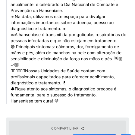
anualmente, é celebrado o Dia Nacional de Combate e
Galeria de Vídeos
Prevenção da Hanseníase.
Projetos
🔹Na data, utilizamos este espaço para divulgar
informações importantes sobre a doença, acesso ao
Links
diagnóstico e tratamento. 🔹
🧫A hanseníase é transmitida por gotículas respiratórias de
Telefones Úteis
pessoas infectadas e que não estejam em tratamento.
🟣 Principais sintomas: câimbras, dor, formigamento de
A Prefeitura
mãos e pés, além de manchas na pele com alteração de
sensibilidade e diminuição da força nas mãos e pés. 👋🏼
Enquete
🦶🏼
👩🏻‍⚕️🧑🏻‍⚕️Nossas Unidades de Saúde contam com
Jornal
profissionais capacitados para oferecer acolhimento,
diagnóstico e tratamento. 💊
Agenda
🔔Fique atento aos sintomas, o diagnóstico precoce é
fundamental para o sucesso do tratamento.
SIC
Hanseníase tem cura! 💜
Diário Oficial
Contato
COMPARTILHAR
Editais