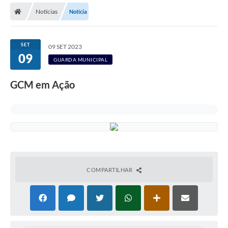
Notícias
Notícia
Licitações / PCA
Concessão Pública
SET
09 SET 2023
09
Transparência
GUARDA MUNICIPAL
Legislação
GCM em Ação
Contratos
Galeria de Fotos
Ouvidoria
Arquivos para Download
COMPARTILHAR
Carta de Serviços
Notícias
Obras