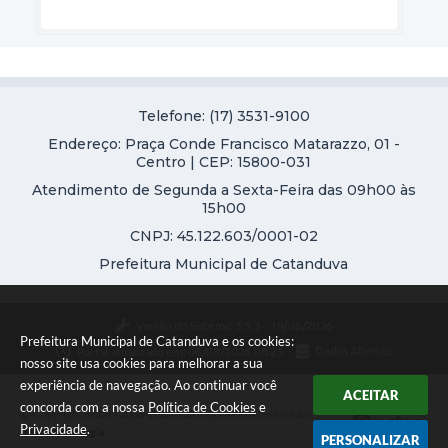
Telefone: (17) 3531-9100
Endereço: Praça Conde Francisco Matarazzo, 01 -
Centro | CEP: 15800-031
Atendimento de Segunda a Sexta-Feira das 09h00 às
15h00
CNPJ: 45.122.603/0001-02
Prefeitura Municipal de Catanduva
Versão do Sistema:
3.5.3 - 19/06/2026
Prefeitura Municipal de Catanduva e os cookies:
Portal atualizado em:
08/08/2026 08:25
Dados Abertos
nosso site usa cookies para melhorar a sua
experiência de navegação. Ao continuar você
ACEITAR
concorda com a nossa
Política de Cookies
e
Copyright Instar - 2006-2026. Todos os direitos reservados -
Privacidade
.
Instar Tecnologia
PERSONALIZAR