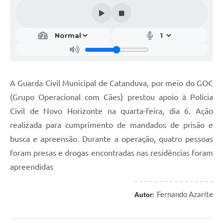
Galeria de Vídeos
Projetos
Links
Telefones Úteis
A Guarda Civil Municipal de Catanduva, por meio do GOC
A Prefeitura
(Grupo Operacional com Cães) prestou apoio à Polícia
Enquete
Civil de Novo Horizonte na quarta-feira, dia 6. Ação
Jornal
realizada para cumprimento de mandados de prisão e
busca e apreensão. Durante a operação, quatro pessoas
Agenda
foram presas e drogas encontradas nas residências foram
SIC
apreendidas
Diário Oficial
Fernando Azarite
Autor:
Contato
Editais