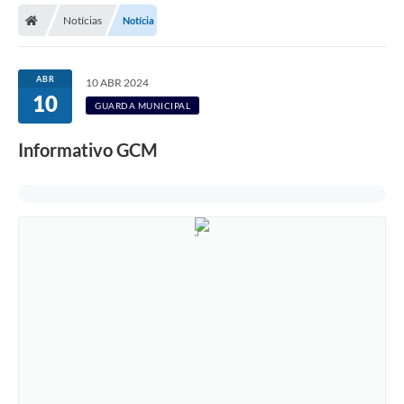
Notícias
Notícia
Licitações / PCA
Concessão Pública
ABR
10 ABR 2024
10
Transparência
GUARDA MUNICIPAL
Legislação
Informativo GCM
Contratos
Galeria de Fotos
Ouvidoria
Arquivos para Download
Carta de Serviços
Notícias
Obras