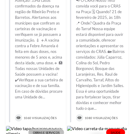
Atenção! ⚠️Há casos
📢 O CRAS Nosso Teto
Galeria de Vídeos
confirmados da doença na
convida você para o CRAS
região de Ribeirão Preto e
na Praça 🗓 Quando? 21 de
Projetos
Barretos. Alertamos aos
fevereiro de 2025, às 18h
munícipes que confiram as
📍 Onde? Quadra da Praça
Links
carteiras de vacinação e
do Tarraf Nossa equipe
verifiquem se já possuem a
estará disponível para ouvir
Telefones Úteis
imunização. 💉 🔹A vacina
a comunidade, oferecer
contra a Febre Amarela é
orientações e apresentar os
A Prefeitura
feita em duas doses, nos
serviços do CRAS. 🏡 Bairros
menores de 5 anos e, acima
convidados: Júlia Caparroz,
desta idade, uma dose.🔹 🏥
Colina do Sol, Pedro
Enquete
Todas nossas Unidades de
Borgonovi, Bosque das
Saúde possuem a vacina!
Laranjeiras, Res. Raul de
Jornal
✔️Verifique a sua carteira de
Carvalho, Tarraf, Altos do
vacinação e de sua família.
Higienópolis e Jardim Salles.
Agenda
Em caso de dúvidas procure
Essa é uma oportunidade
uma Unidade de...
para fortalecer laços, tirar
SIC
dúvidas e conhecer melhor
tudo o que...
Diário Oficial
1060 VISUALIZAÇÕES
1080 VISUALIZAÇÕES
Contato
Editais
OBRAS E SERVIÇOS
SAÚDE