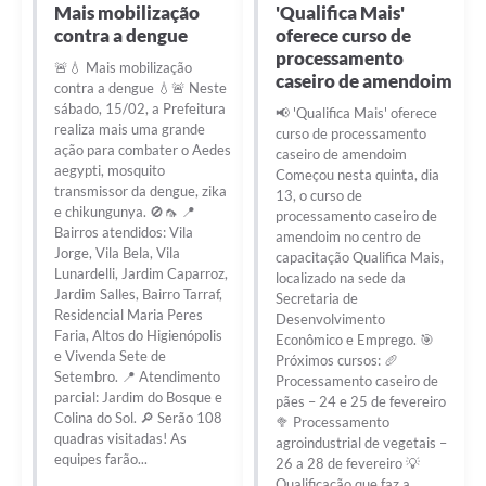
Mais mobilização
'Qualifica Mais'
contra a dengue
oferece curso de
processamento
🚨💧 Mais mobilização
caseiro de amendoim
contra a dengue 💧🚨 Neste
sábado, 15/02, a Prefeitura
📢 'Qualifica Mais' oferece
realiza mais uma grande
curso de processamento
ação para combater o Aedes
caseiro de amendoim
aegypti, mosquito
Começou nesta quinta, dia
transmissor da dengue, zika
13, o curso de
e chikungunya. 🚫🦟 📍
processamento caseiro de
Bairros atendidos: Vila
amendoim no centro de
Jorge, Vila Bela, Vila
capacitação Qualifica Mais,
Lunardelli, Jardim Caparroz,
localizado na sede da
Jardim Salles, Bairro Tarraf,
Secretaria de
Residencial Maria Peres
Desenvolvimento
Faria, Altos do Higienópolis
Econômico e Emprego. 🎯
e Vivenda Sete de
Próximos cursos: 🥖
Setembro. 📍 Atendimento
Processamento caseiro de
parcial: Jardim do Bosque e
pães – 24 e 25 de fevereiro
Colina do Sol. 🔎 Serão 108
🥦 Processamento
quadras visitadas! As
agroindustrial de vegetais –
equipes farão...
26 a 28 de fevereiro 💡
Qualificação que faz a