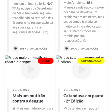
Meio Ambiente. 🏥💉
nenhum animal se feriu. 🦜🦚
Mimosa ainda não consegue
🐯 As equipes da Secretaria
ficar em pé devido a um
de Meio Ambiente seguem
problema em um nervo, mas
trabalhando na remoção das
segue sendo tratada com
árvores e na recuperação da
muito carinho e dedicação.
área para garantir a
🙏✨ Estamos todos na
segurança de todos. 👷‍♂️💪
torcida por sua
recuperação! 💪
1089 VISUALIZAÇÕES
1010 VISUALIZAÇÕES
SAÚDE
COMUNICAÇÃO
08/02/2025
07/02/2025
Mais um mutirão
Catanduva em pauta
contra a dengue
- 2ª Edição
🚨 Mais um mutirão contra a
📢 Catanduva em pauta -