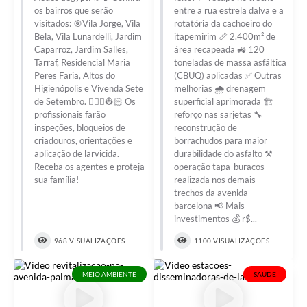
os bairros que serão
entre a rua estrela dalva e a
visitados: 🎯Vila Jorge, Vila
rotatória da cachoeiro do
Bela, Vila Lunardelli, Jardim
itapemirim 📏 2.400m² de
Caparroz, Jardim Salles,
área recapeada 🚜 120
Tarraf, Residencial Maria
toneladas de massa asfáltica
Peres Faria, Altos do
(CBUQ) aplicadas ✅ Outras
Higienópolis e Vivenda Sete
melhorias 🌧️ drenagem
de Setembro. 👷🏻‍♀️👷🏻 Os
superficial aprimorada 🏗️
profissionais farão
reforço nas sarjetas 🔧
inspeções, bloqueios de
reconstrução de
criadouros, orientações e
borrachudos para maior
aplicação de larvicida.
durabilidade do asfalto ⚒️
Receba os agentes e proteja
operação tapa-buracos
sua família!
realizada nos demais
trechos da avenida
barcelona 📢 Mais
investimentos 💰 r$...
968 VISUALIZAÇÕES
1100 VISUALIZAÇÕES
MEIO AMBIENTE
SAÚDE