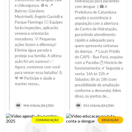
Hidratação para pacientes
e chikungunya. 🚫🦟 📍
com dengue 💧🏥 A
Bairros: Giordano
Prefeitura de Catanduva
Mestrinelli, Ângelo Gaviolli e
amplia a assistência à
Parque Flamingo 👷‍♂️ Equipes
população com a abertura
farão inspeções, aplicarão
do Centro de Hidratação,
veneno e orientarão
garantindo atendimento
moradores. 💡 Pequenas
rápido e adequado para
ações fazem a diferença!
quem apresenta sintomas
Elimine água parada e
da doença. 📍 Local: Prédio
proteja sua família. A última
do CAPS - Rua Pará, esquina
ação foi um sucesso! ✅
com a Paraíba 🕐 Horário de
Agora, contamos com você
funcionamento: ✔ Segunda a
para vencer essa batalha! 💪
sexta: 16h às 22h ✔
💙 📢 Participe e ajude a
Sábados: 8h às 18h (com
manter nossa...
possibilidade de ampliação
conforme a demanda) Além
disso, os pontos de...
998 VISUALIZAÇÕES
933 VISUALIZAÇÕES
COMUNICAÇÃO
EDUCAÇÃO