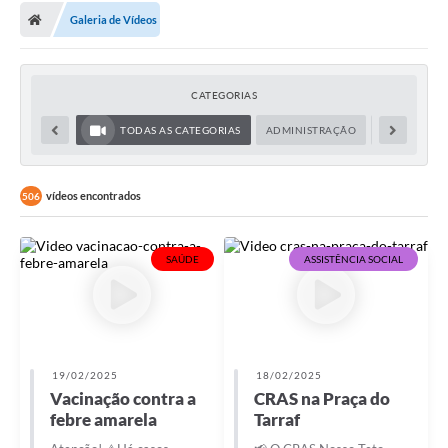
Galeria de Vídeos
Licitações / PCA
Concessão Pública
CATEGORIAS
Transparência
TODAS AS CATEGORIAS
ADMINISTRAÇÃO
ASSISTÊNCIA
Legislação
Contratos
vídeos encontrados
506
Galeria de Fotos
SAÚDE
ASSISTÊNCIA SOCIAL
Ouvidoria
Arquivos para Download
Carta de Serviços
19/02/2025
18/02/2025
Notícias
Vacinação contra a
CRAS na Praça do
febre amarela
Tarraf
Obras