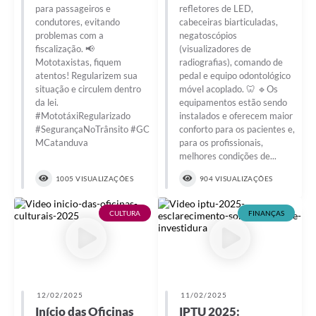
para passageiros e
refletores de LED,
condutores, evitando
cabeceiras biarticuladas,
problemas com a
negatoscópios
fiscalização. 📢
(visualizadores de
Mototaxistas, fiquem
radiografias), comando de
atentos! Regularizem sua
pedal e equipo odontológico
situação e circulem dentro
móvel acoplado. 🦷 🔹Os
da lei.
equipamentos estão sendo
#MototáxiRegularizado
instalados e oferecem maior
#SegurançaNoTrânsito #GC
conforto para os pacientes e,
MCatanduva
para os profissionais,
melhores condições de...
1005 VISUALIZAÇÕES
904 VISUALIZAÇÕES
CULTURA
FINANÇAS
12/02/2025
11/02/2025
Início das Oficinas
IPTU 2025: