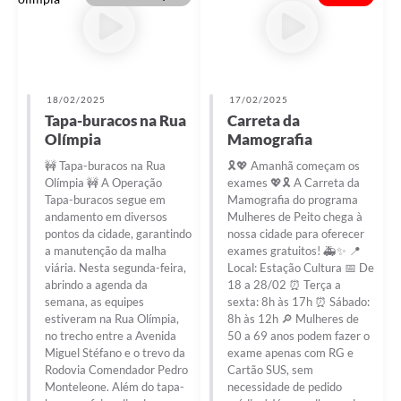
18/02/2025
17/02/2025
Tapa-buracos na Rua
Carreta da
Olímpia
Mamografia
🚧 Tapa-buracos na Rua
🎗️💖 Amanhã começam os
Olímpia 🚧 A Operação
exames 💖🎗️ A Carreta da
Tapa-buracos segue em
Mamografia do programa
andamento em diversos
Mulheres de Peito chega à
pontos da cidade, garantindo
nossa cidade para oferecer
a manutenção da malha
exames gratuitos! 🚑✨ 📍
viária. Nesta segunda-feira,
Local: Estação Cultura 📅 De
abrindo a agenda da
18 a 28/02 ⏰ Terça a
semana, as equipes
sexta: 8h às 17h ⏰ Sábado:
estiveram na Rua Olímpia,
8h às 12h 🔎 Mulheres de
no trecho entre a Avenida
50 a 69 anos podem fazer o
Miguel Stéfano e o trevo da
exame apenas com RG e
Rodovia Comendador Pedro
Cartão SUS, sem
Monteleone. Além do tapa-
necessidade de pedido