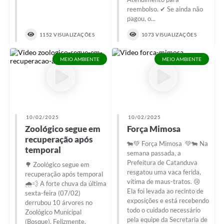
reembolso. ✔ Se ainda não
pagou, o...
1152 VISUALIZAÇÕES
1073 VISUALIZAÇÕES
MEIO AMBIENTE
MEIO AMBIENTE
10/02/2025
10/02/2025
Zoológico segue em
Força Mimosa
recuperação após
🐄💚 Força Mimosa 💚🐄 Na
temporal
semana passada, a
Prefeitura de Catanduva
🌳 Zoológico segue em
resgatou uma vaca ferida,
recuperação após temporal
vítima de maus-tratos. 😢
🌧️💨 A forte chuva da última
Ela foi levada ao recinto de
sexta-feira (07/02)
exposições e está recebendo
derrubou 10 árvores no
todo o cuidado necessário
Zoológico Municipal
pela equipe da Secretaria de
(Bosque). Felizmente,