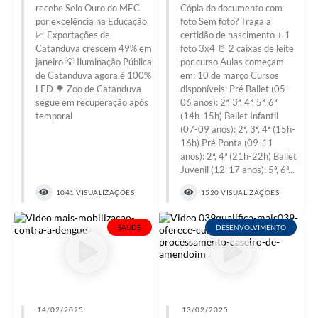
recebe Selo Ouro do MEC
Cópia do documento com
por excelência na Educação
foto Sem foto? Traga a
📈 Exportações de
certidão de nascimento + 1
Catanduva crescem 49% em
foto 3x4 🥛 2 caixas de leite
janeiro 💡 Iluminação Pública
por curso Aulas começam
de Catanduva agora é 100%
em: 10 de março Cursos
LED 🌳 Zoo de Catanduva
disponíveis: Pré Ballet (05-
segue em recuperação após
06 anos): 2ª, 3ª, 4ª, 5ª, 6ª
temporal
(14h-15h) Ballet Infantil
(07-09 anos): 2ª, 3ª, 4ª (15h-
16h) Pré Ponta (09-11
anos): 2ª, 4ª (21h-22h) Ballet
Juvenil (12-17 anos): 5ª, 6ª...
1041 VISUALIZAÇÕES
1520 VISUALIZAÇÕES
SAÚDE
DESENVOLVIMENTO
14/02/2025
13/02/2025