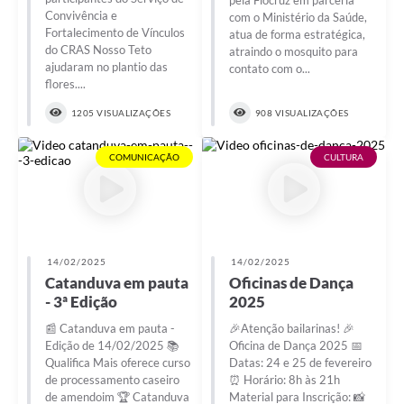
pela Fiocruz em parceria
Convivência e
com o Ministério da Saúde,
Fortalecimento de Vínculos
atua de forma estratégica,
do CRAS Nosso Teto
atraindo o mosquito para
ajudaram no plantio das
contato com o...
flores....
1205 VISUALIZAÇÕES
908 VISUALIZAÇÕES
COMUNICAÇÃO
CULTURA
14/02/2025
14/02/2025
Catanduva em pauta
Oficinas de Dança
- 3ª Edição
2025
📰 Catanduva em pauta -
🎉Atenção bailarinas! 🎉
Edição de 14/02/2025 📚
Oficina de Dança 2025 📅
Qualifica Mais oferece curso
Datas: 24 e 25 de fevereiro
de processamento caseiro
⏰ Horário: 8h às 21h
de amendoim 🏆 Catanduva
Material para Inscrição: 📸