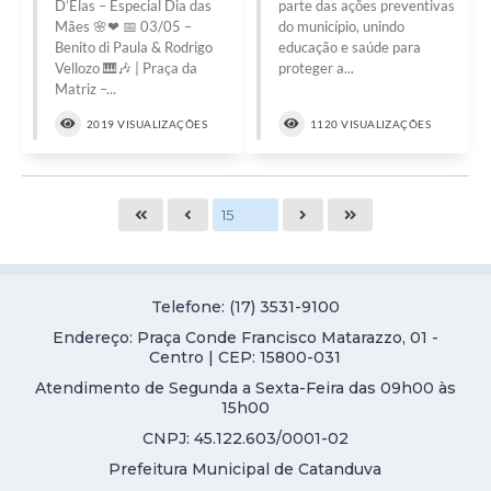
D’Elas – Especial Dia das
parte das ações preventivas
Mães 🌸❤ 📅 03/05 –
do município, unindo
Benito di Paula & Rodrigo
educação e saúde para
Vellozo 🎹🎶 | Praça da
proteger a...
Matriz –...
2019 VISUALIZAÇÕES
1120 VISUALIZAÇÕES
Telefone: (17) 3531-9100
Endereço: Praça Conde Francisco Matarazzo, 01 -
Centro | CEP: 15800-031
Atendimento de Segunda a Sexta-Feira das 09h00 às
15h00
CNPJ: 45.122.603/0001-02
Prefeitura Municipal de Catanduva