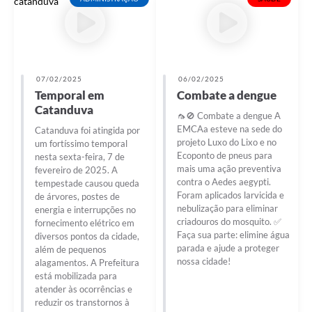
07/02/2025
06/02/2025
Temporal em
Combate a dengue
Catanduva
🦟🚫 Combate a dengue A
EMCAa esteve na sede do
Catanduva foi atingida por
projeto Luxo do Lixo e no
um fortíssimo temporal
Ecoponto de pneus para
nesta sexta-feira, 7 de
mais uma ação preventiva
fevereiro de 2025. A
contra o Aedes aegypti.
tempestade causou queda
Foram aplicados larvicida e
de árvores, postes de
nebulização para eliminar
energia e interrupções no
criadouros do mosquito. ✅
fornecimento elétrico em
Faça sua parte: elimine água
diversos pontos da cidade,
parada e ajude a proteger
além de pequenos
nossa cidade!
alagamentos. A Prefeitura
está mobilizada para
atender às ocorrências e
reduzir os transtornos à