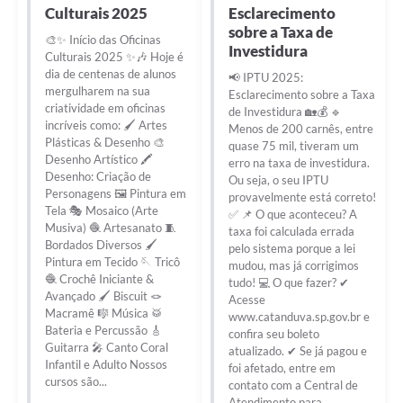
Culturais 2025
Esclarecimento
sobre a Taxa de
🎨✨ Início das Oficinas
Investidura
Culturais 2025 ✨🎶 Hoje é
dia de centenas de alunos
📢 IPTU 2025:
mergulharem na sua
Esclarecimento sobre a Taxa
criatividade em oficinas
de Investidura 🏡💰 🔹
incríveis como: 🖌️ Artes
Menos de 200 carnês, entre
Plásticas & Desenho 🎨
quase 75 mil, tiveram um
Desenho Artístico 🖍️
erro na taxa de investidura.
Desenho: Criação de
Ou seja, o seu IPTU
Personagens 🖼️ Pintura em
provavelmente está correto!
Tela 🎭 Mosaico (Arte
✅ 📌 O que aconteceu? A
Musiva) 🧶 Artesanato 🧵
taxa foi calculada errada
Bordados Diversos 🖌️
pelo sistema porque a lei
Pintura em Tecido 🪡 Tricô
mudou, mas já corrigimos
🧶 Crochê Iniciante &
tudo! 💻 O que fazer? ✔
Avançado 🖌️ Biscuit 🪢
Acesse
Macramê 🎼 Música 🥁
www.catanduva.sp.gov.br e
Bateria e Percussão 🎸
confira seu boleto
Guitarra 🎤 Canto Coral
atualizado. ✔ Se já pagou e
Infantil e Adulto Nossos
foi afetado, entre em
cursos são...
contato com a Central de
Atendimento para