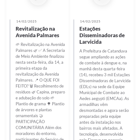
14/02/2025
14/02/2025
Revitalização na
Estações
Avenida Palmares
Disseminadoras de
Larvicida
🌱 Revitalização na Avenida
Palmares 🌿 ✅ A Secretaria
A Prefeitura de Catanduva
de Meio Ambiente finalizou
segue ampliando as ações
nesta sexta-feira, dia 14, a
de combate à dengue e, na
primeira etapa da
manhã desta quarta-feira
revitalização da Avenida
(14), recebeu 3 mil Estações
Palmares. 📍 O QUE FOI
Disseminadoras de Larvicida
FEITO? 🗑️ Recolhimento de
(EDLs) na sede da Equipe
resíduos 🌿 Capina, preparo
Municipal de Combate ao
e adubação do solo 🌱
Aedes aegypti (EMCAa). As
Plantio de grama 🌳 Plantio
armadilhas vêm
de árvores e plantas
desmontadas e agora serão
ornamentais 🤝
preparadas pela equipe
PARTICIPAÇÃO
antes da instalação nos
COMUNITÁRIA Além dos
bairros mais afetados. A
moradores do entorno,
tecnologia, desenvolvida
participantes do Serviço de