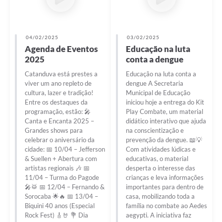
04/02/2025
03/02/2025
Agenda de Eventos
Educação na luta
2025
conta a dengue
Catanduva está prestes a
Educação na luta conta a
viver um ano repleto de
dengue A Secretaria
cultura, lazer e tradição!
Municipal de Educação
Entre os destaques da
iniciou hoje a entrega do Kit
programação, estão: 🎤
Play Combate, um material
Canta e Encanta 2025 –
didático interativo que ajuda
Grandes shows para
na conscientização e
celebrar o aniversário da
prevenção da dengue. 📖💡
cidade: 📅 10/04 – Jefferson
Com atividades lúdicas e
& Suellen + Abertura com
educativas, o material
artistas regionais 🎶 📅
desperta o interesse das
11/04 – Turma do Pagode
crianças e leva informações
🎤🥁 📅 12/04 – Fernando &
importantes para dentro de
Sorocaba 🌟🔥 📅 13/04 –
casa, mobilizando toda a
Biquini 40 anos (Especial
família no combate ao Aedes
Rock Fest) 🎸🤘 💐 Dia
aegypti. A iniciativa faz