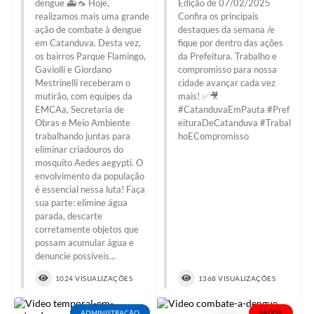
dengue 🚑🦟 Hoje,
Edição de 07/02/2025
realizamos mais uma grande
Confira os principais
ação de combate à dengue
destaques da semana /e
em Catanduva. Desta vez,
fique por dentro das ações
os bairros Parque Flamingo,
da Prefeitura. Trabalho e
Gaviolli e Giordano
compromisso para nossa
Mestrinelli receberam o
cidade avançar cada vez
mutirão, com equipes da
mais! ✅🎥
EMCAa, Secretaria de
#CatanduvaEmPauta #Pref
Obras e Meio Ambiente
eituraDeCatanduva #Trabal
trabalhando juntas para
hoECompromisso
eliminar criadouros do
mosquito Aedes aegypti. O
envolvimento da população
é essencial nessa luta! Faça
sua parte: elimine água
parada, descarte
corretamente objetos que
possam acumular água e
denuncie possíveis...
1024 VISUALIZAÇÕES
1368 VISUALIZAÇÕES
ADMINISTRAÇÃO
SAÚDE