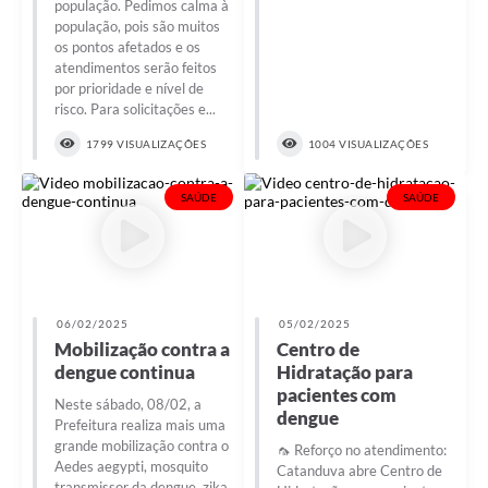
população. Pedimos calma à
população, pois são muitos
os pontos afetados e os
atendimentos serão feitos
por prioridade e nível de
risco. Para solicitações e...
1799 VISUALIZAÇÕES
1004 VISUALIZAÇÕES
SAÚDE
SAÚDE
06/02/2025
05/02/2025
Mobilização contra a
Centro de
dengue continua
Hidratação para
pacientes com
Neste sábado, 08/02, a
dengue
Prefeitura realiza mais uma
grande mobilização contra o
🦟 Reforço no atendimento:
Aedes aegypti, mosquito
Catanduva abre Centro de
transmissor da dengue, zika