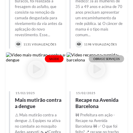
buracos, foi realizada a
médico! Já as mulheres de
fresagem do asfalto, que
35 a 49 anos e acima de 70
consiste na remoção da
anos precisam apresentar
camada desgastada para
um encaminhamento da
nivelamento da via antes da
rede pública. 📊 O câncer de
aplicação do novo
mama é o tipo mais
revestimento. Esse...
comum...
1131 VISUALIZAÇÕES
1198 VISUALIZAÇÕES
SAÚDE
OBRAS E SERVIÇOS
15/02/2025
15/02/2025
Mais mutirão contra
Recape na Avenida
a dengue
Barcelona
⚠️ Mais mutirão contra a
🚧 Prefeitura em ação -
dengue ⚠️ Equipes na ativa
Recape na Avenida
no combate ao mosquito
Barcelona 🚧 ✅ O que foi
Aedes aegypti 🦟 ✔️Confira
feito? 📍 recape no trecho