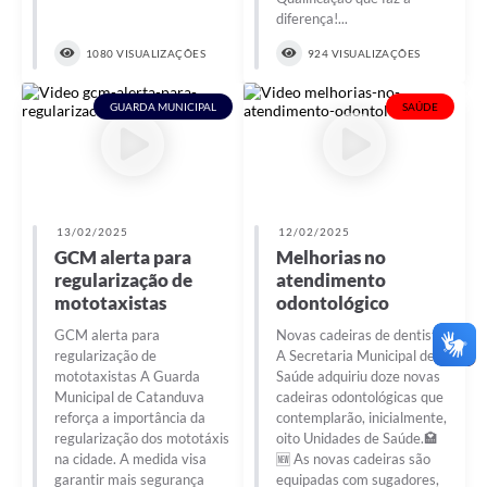
diferença!...
1080 VISUALIZAÇÕES
924 VISUALIZAÇÕES
GUARDA MUNICIPAL
SAÚDE
13/02/2025
12/02/2025
GCM alerta para
Melhorias no
regularização de
atendimento
mototaxistas
odontológico
GCM alerta para
Novas cadeiras de dentista
regularização de
A Secretaria Municipal de
mototaxistas A Guarda
Saúde adquiriu doze novas
Municipal de Catanduva
cadeiras odontológicas que
reforça a importância da
contemplarão, inicialmente,
regularização dos mototáxis
oito Unidades de Saúde.🏩
na cidade. A medida visa
🆕 As novas cadeiras são
garantir mais segurança
equipadas com sugadores,