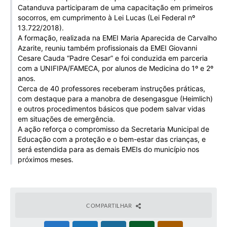
Catanduva participaram de uma capacitação em primeiros
Galeria de Vídeos
socorros, em cumprimento à Lei Lucas (Lei Federal nº
Projetos
13.722/2018).
A formação, realizada na EMEI Maria Aparecida de Carvalho
Links
Azarite, reuniu também profissionais da EMEI Giovanni
Cesare Cauda “Padre Cesar” e foi conduzida em parceria
Telefones Úteis
com a UNIFIPA/FAMECA, por alunos de Medicina do 1º e 2º
anos.
A Prefeitura
Cerca de 40 professores receberam instruções práticas,
com destaque para a manobra de desengasgue (Heimlich)
Enquete
e outros procedimentos básicos que podem salvar vidas
em situações de emergência.
Jornal
A ação reforça o compromisso da Secretaria Municipal de
Educação com a proteção e o bem-estar das crianças, e
Agenda
será estendida para as demais EMEIs do município nos
próximos meses.
SIC
Diário Oficial
Contato
COMPARTILHAR
Editais