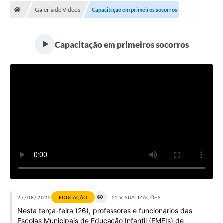
Galeria de Vídeos
Capacitação em primeiros socorros
Licitações / PCA
Concessão Pública
Capacitação em primeiros socorros
Transparência
Legislação
Contratos
Galeria de Fotos
Ouvidoria
Arquivos para Download
Carta de Serviços
Notícias
27/08/2025
EDUCAÇÃO
525 VISUALIZAÇÕES
Nesta terça-feira (26), professores e funcionários das
Obras
Escolas Municipais de Educação Infantil (EMEIs) de