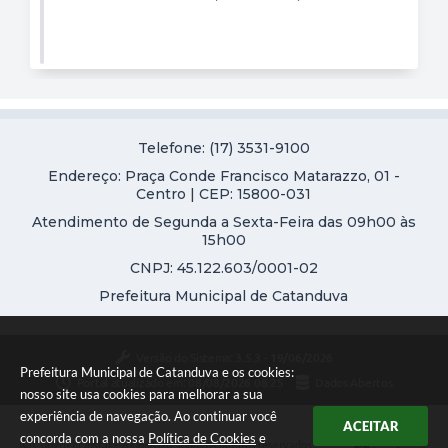
Telefone: (17) 3531-9100
Endereço: Praça Conde Francisco Matarazzo, 01 -
Centro | CEP: 15800-031
Atendimento de Segunda a Sexta-Feira das 09h00 às
15h00
CNPJ: 45.122.603/0001-02
Prefeitura Municipal de Catanduva
Versão do Sistema:
3.5.3 - 19/06/2026
Prefeitura Municipal de Catanduva e os cookies:
Portal atualizado em:
08/08/2026 08:25
Dados Abertos
nosso site usa cookies para melhorar a sua
experiência de navegação. Ao continuar você
ACEITAR
concorda com a nossa
Política de Cookies
e
Copyright Instar - 2006-2026. Todos os direitos reservados -