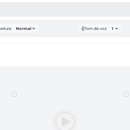
 MÍDIAS
eitura:
Tom de voz: