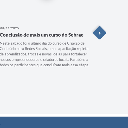
08/11/2025
22/10/202
Conclusão de mais um curso do Sebrae
Mãos na
Neste sábado foi o último dia do curso de Criação de
Depois das
Conteúdo para Redes Sociais, uma capacitação repleta
deram iníc
de aprendizados, trocas e novas ideias para fortalecer
preparo das
nossos empreendedores e criadores locais. Parabéns a
Senac, em 
todos os participantes que concluíram mais essa etapa.
meio da Se
Durante do
receitas di
segredos d
transforma
s