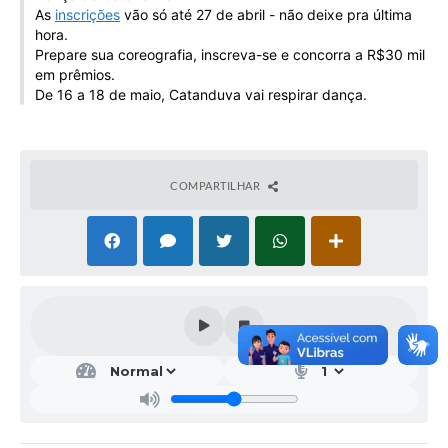
As
inscrições
vão só até 27 de abril - não deixe pra última
Galeria de Vídeos
hora.
Projetos
Prepare sua coreografia, inscreva-se e concorra a R$30 mil
em prêmios.
Links
De 16 a 18 de maio, Catanduva vai respirar dança.
Telefones Úteis
A Prefeitura
COMPARTILHAR
Enquete
Jornal
Agenda
SIC
Diário Oficial
Contato
Editais