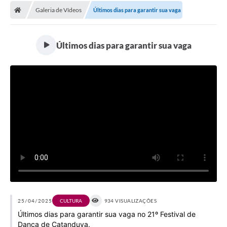
Galeria de Vídeos
Últimos dias para garantir sua vaga
Licitações / PCA
Concessão Pública
Últimos dias para garantir sua vaga
Transparência
Legislação
Contratos
Galeria de Fotos
Ouvidoria
Arquivos para Download
Carta de Serviços
Notícias
25/04/2025
CULTURA
934 VISUALIZAÇÕES
Últimos dias para garantir sua vaga no 21º Festival de
Obras
Dança de Catanduva.