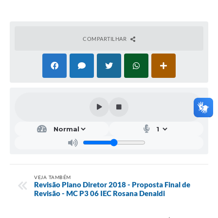
Galeria de Vídeos
Projetos
COMPARTILHAR
Links
Telefones Úteis
A Prefeitura
Enquete
Jornal
Agenda
SIC
VEJA TAMBÉM
Diário Oficial
Revisão Plano Diretor 2018 - Proposta Final de
Revisão - MC P3 06 IEC Rosana Denaldi
Contato
Editais