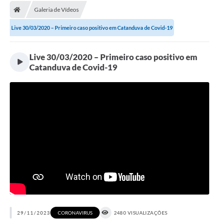
Galeria de Vídeos
Licitações / PCA
Live 30/03/2020 – Primeiro caso positivo em Catanduva de Covid-19
Concessão Pública
Transparência
Live 30/03/2020 – Primeiro caso positivo em
Catanduva de Covid-19
Legislação
Contratos
Galeria de Fotos
Ouvidoria
Arquivos para Download
Carta de Serviços
Notícias
Obras
29/11/2023
CORONAVIRUS
2480 VISUALIZAÇÕES