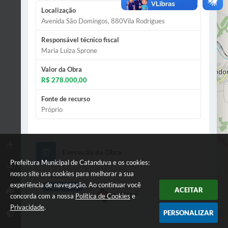
2
2
Localização
2
Avenida São Domingos, 880Vila Rodrigues
3
Responsável técnico fiscal
Maria Luiza Sprone
Valor da Obra
R$ 278.000,00
Fonte de recurso
Próprio
Execução da Obra
Prefeitura Municipal de Catanduva e os cookies:
nosso site usa cookies para melhorar a sua
Situação
experiência de navegação. Ao continuar você
CONCLUÍDO
ACEITAR
concorda com a nossa
Política de Cookies
e
Privacidade
.
PERSONALIZAR
Leaflet
| Data ©
OpenStreetMap
contributors,
ODbL 1.0.