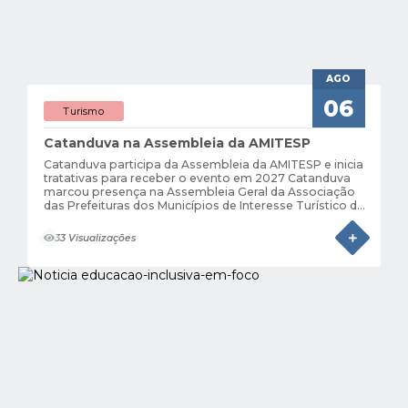
AGO
06
Turismo
Catanduva na Assembleia da AMITESP
Catanduva participa da Assembleia da AMITESP e inicia
tratativas para receber o evento em 2027 Catanduva
marcou presença na Assembleia Geral da Associação
das Prefeituras dos Municípios de Interesse Turístico do
Estado de São Paulo (AMITESP), realizada nos dias 4 e
5 de agosto, em Jaguariúna,...
33 Visualizações