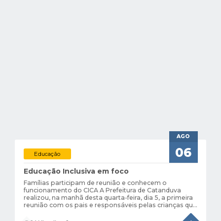
AGO
06
Educação
Educação Inclusiva em foco
Famílias participam de reunião e conhecem o
funcionamento do CICA A Prefeitura de Catanduva
realizou, na manhã desta quarta-feira, dia 5, a primeira
reunião com os pais e responsáveis pelas crianças que
integrarão a etapa inicial de atendimentos do Centro
Integrado da Criança Autista...