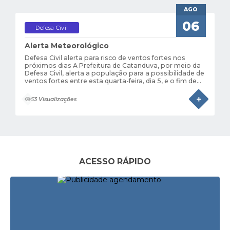
AGO
06
Defesa Civil
Alerta Meteorológico
Defesa Civil alerta para risco de ventos fortes nos
próximos dias A Prefeitura de Catanduva, por meio da
Defesa Civil, alerta a população para a possibilidade de
ventos fortes entre esta quarta-feira, dia 5, e o fim de
semana. A previsão indica aumento gradual das
rajadas, com maior atenção entre...
53 Visualizações
ACESSO RÁPIDO