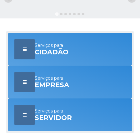
Licitações / PCA
Concessão Pública
Transparência
Serviços para
Legislação
CIDADÃO
Contratos
Galeria de Fotos
Serviços para
Ouvidoria
EMPRESA
Arquivos para Download
Carta de Serviços
Serviços para
SERVIDOR
Notícias
Obras