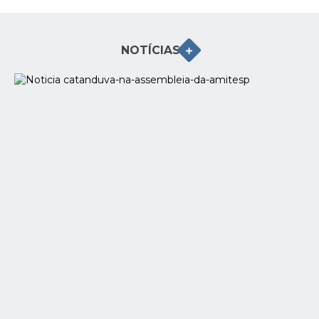
Galeria de Vídeos
Projetos
NOTÍCIAS
Links
Telefones Úteis
A Prefeitura
Enquete
Jornal
Agenda
SIC
Diário Oficial
Contato
Editais