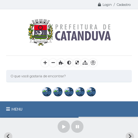
Login / Cadastro
MENU
Catanduva
Secretarias