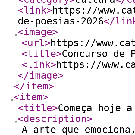
<link
>
https://www.ca
de-poesias-2026
</lin
<image
>
<url
>
https://www.ca
<title
>
Concurso de 
<link
>
https://www.c
</image
>
</item
>
<item
>
<title
>
Começa hoje a
<description
>
A arte que emociona