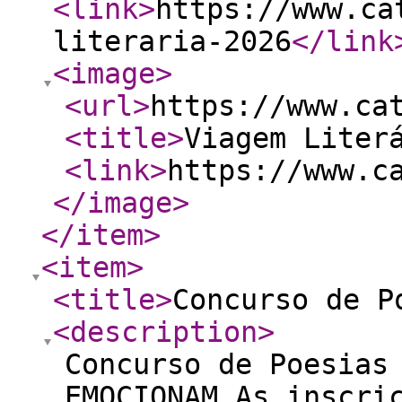
<link
>
https://www.ca
literaria-2026
</link
<image
>
<url
>
https://www.ca
<title
>
Viagem Liter
<link
>
https://www.c
</image
>
</item
>
<item
>
<title
>
Concurso de P
<description
>
Concurso de Poesias
EMOCIONAM As inscri