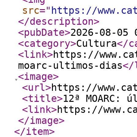
src
="
https://www.ca
</description
>
<pubDate
>
2026-08-05 
<category
>
Cultura
</c
<link
>
https://www.ca
moarc-ultimos-dias
</
<image
>
<url
>
https://www.ca
<title
>
12ª MOARC: ú
<link
>
https://www.c
</image
>
</item
>