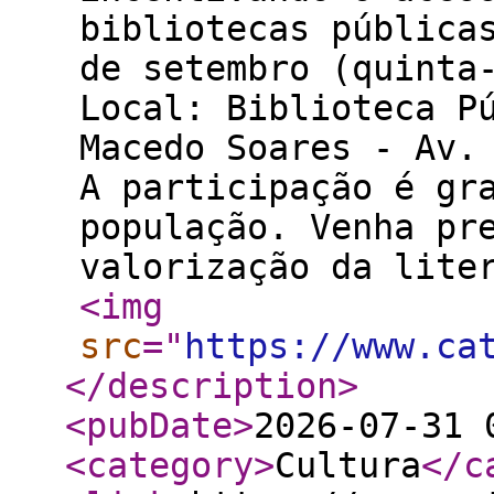
bibliotecas pública
de setembro (quinta
Local: Biblioteca P
Macedo Soares - Av.
A participação é gr
população. Venha pr
valorização da lite
<img
src
="
https://www.ca
</description
>
<pubDate
>
2026-07-31 
<category
>
Cultura
</c