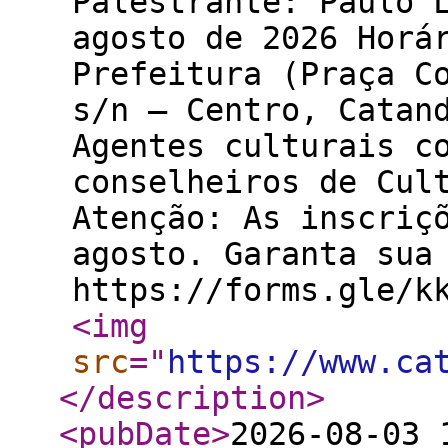
Palestrante: Paulo 
agosto de 2026 Horá
Prefeitura (Praça C
s/n – Centro, Catan
Agentes culturais c
conselheiros de Cul
Atenção: As inscriç
agosto. Garanta sua
https://forms.gle/k
<img
src
="
https://www.ca
</description
>
<pubDate
>
2026-08-03 