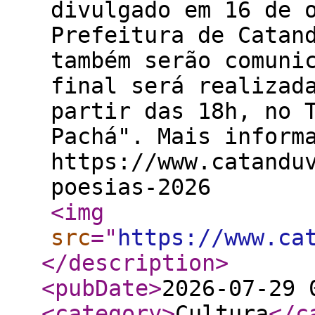
divulgado em 16 de 
Prefeitura de Catan
também serão comuni
final será realizad
partir das 18h, no 
Pachá". Mais inform
https://www.catandu
poesias-2026
<img
src
="
https://www.ca
</description
>
<pubDate
>
2026-07-29 
<category
>
Cultura
</c