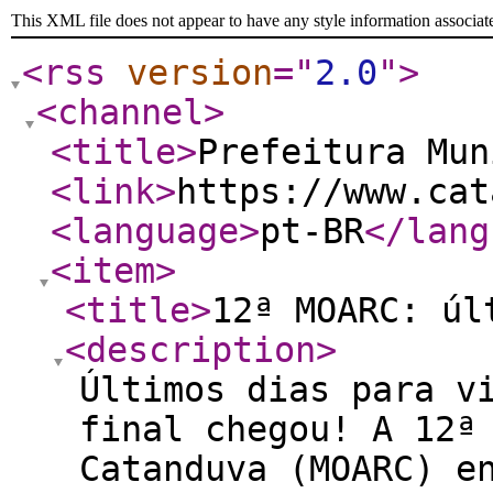
This XML file does not appear to have any style information associat
<rss
version
="
2.0
"
>
<channel
>
<title
>
Prefeitura Mun
<link
>
https://www.cat
<language
>
pt-BR
</lang
<item
>
<title
>
12ª MOARC: úl
<description
>
Últimos dias para v
final chegou! A 12ª
Catanduva (MOARC) e