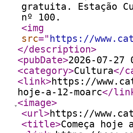
gratuita. Estação C
nº 100.
<img
src
="
https://www.ca
</description
>
<pubDate
>
2026-07-27 
<category
>
Cultura
</c
<link
>
https://www.ca
hoje-a-12-moarc
</lin
<image
>
<url
>
https://www.ca
<title
>
Começa hoje 