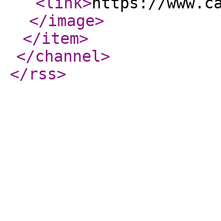
<link
>
https://www.c
</image
>
</item
>
</channel
>
</rss
>