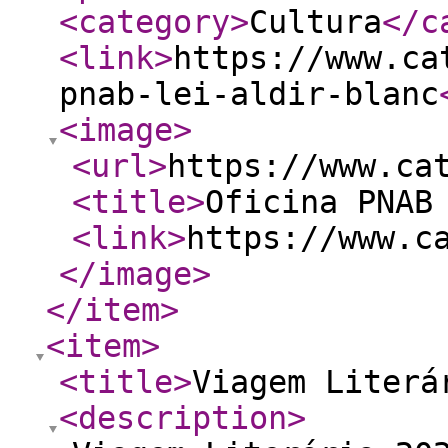
<category
>
Cultura
</c
<link
>
https://www.ca
pnab-lei-aldir-blanc
<image
>
<url
>
https://www.ca
<title
>
Oficina PNAB
<link
>
https://www.c
</image
>
</item
>
<item
>
<title
>
Viagem Literá
<description
>