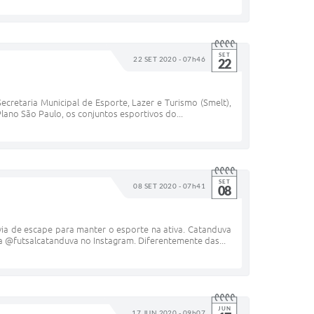
SET
22 SET 2020 - 07h46
22
ecretaria Municipal de Esporte, Lazer e Turismo (Smelt),
lano São Paulo, os conjuntos esportivos do...
SET
08 SET 2020 - 07h41
08
via de escape para manter o esporte na ativa. Catanduva
na @futsalcatanduva no Instagram. Diferentemente das...
JUN
17 JUN 2020 - 09h07