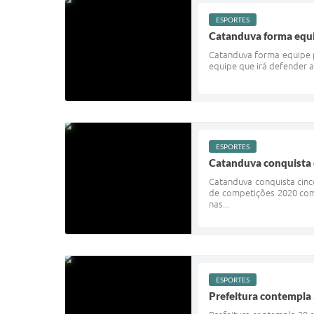
ESPORTES
Catanduva forma equi
Catanduva forma equipe p
equipe que irá defender a
ESPORTES
Catanduva conquista 
Catanduva conquista cinc
de competições 2020 com
nas...
ESPORTES
Prefeitura contempla