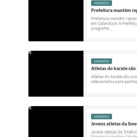
ESPORTES
Prefeitura mantém re
Prefeitura mantém repas
em Catanduva. A Prefeitu
programa...
ESPORTES
Atletas do karate são
Atletas do karate são con
selecionados para particip
ESPORTES
Jovens atletas da Sm
Jovens atletas da Smelt 
Secretaria Municipal de Es