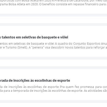
sportistas com Bolsa Atleta em 2020 A Prefeitura de Catanduva, por meio da 
rama Bolsa Atleta em 2020. O benefício consiste em repasse financeiro para a 
talentos em seletivas de basquete e vôlei
ntos em seletivas de basquete e vôlei A quadra do Conjunto Esportivo Anuar
r e Turismo (Smelt). A “peneira” visa descobrir novos talentos para reforçar a
rada de inscrições às escolinhas de esporte
da de inscrições às escolinhas de esporte Pra quem fez promessa para co
da para a temporada de inscrições às escolinhas de esporte. As atividades são 