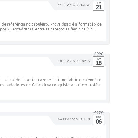
FEV
21 FEV 2020 - 16h50
21
e referência no tabuleiro. Prova disso é a formação de
r 25 enxadristas, entre as categorias feminina (12...
FEV
18 FEV 2020 - 20h19
18
nicipal de Esporte, Lazer e Turismo) abriu o calendário
 os nadadores de Catanduva conquistaram cinco troféus
FEV
06 FEV 2020 - 21h17
06