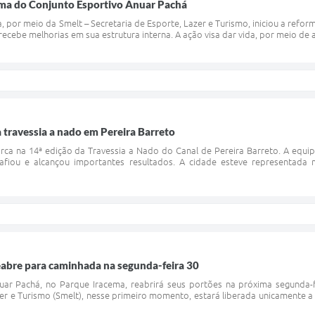
orma do Conjunto Esportivo Anuar Pachá
, por meio da Smelt – Secretaria de Esporte, Lazer e Turismo, iniciou a refor
ecebe melhorias em sua estrutura interna. A ação visa dar vida, por meio de 
a travessia a nado em Pereira Barreto
ca na 14ª edição da Travessia a Nado do Canal de Pereira Barreto. A equip
afiou e alcançou importantes resultados. A cidade esteve representada
eabre para caminhada na segunda-feira 30
uar Pachá, no Parque Iracema, reabrirá seus portões na próxima segunda-
zer e Turismo (Smelt), nesse primeiro momento, estará liberada unicamente 