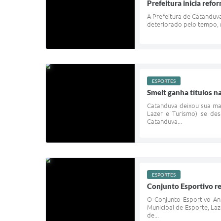
Prefeitura inicia ref
A Prefeitura de Catanduva
deteriorado pelo tempo, r
ESPORTES
Smelt ganha títulos n
Catanduva deixou sua mar
Lazer e Turismo) se des
Catanduva...
ESPORTES
Conjunto Esportivo r
O Conjunto Esportivo An
Municipal de Esporte, La
de...