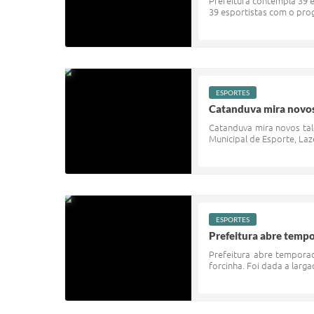
Prefeitura contempla 39 e
39 esportistas com o prog
ESPORTES
Catanduva mira novos 
Catanduva mira novos tale
Municipal de Esporte, Laze
ESPORTES
Prefeitura abre tempo
Prefeitura abre tempora
forcinha. Foi dada a larga