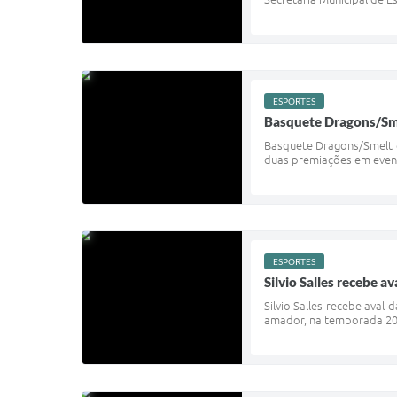
ESPORTES
Basquete Dragons/Sm
Basquete Dragons/Smelt 
duas premiações em evento
ESPORTES
Silvio Salles recebe a
Silvio Salles recebe aval
amador, na temporada 2020