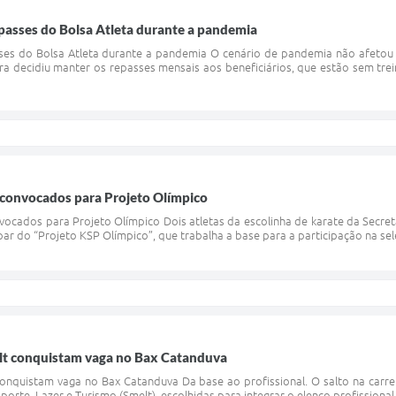
passes do Bolsa Atleta durante a pandemia
ses do Bolsa Atleta durante a pandemia O cenário de pandemia não afeto
ra decidiu manter os repasses mensais aos beneficiários, que estão sem tre
 convocados para Projeto Olímpico
vocados para Projeto Olímpico Dois atletas da escolinha de karate da Secret
ar do “Projeto KSP Olímpico”, que trabalha a base para a participação na seleç
elt conquistam vaga no Bax Catanduva
conquistam vaga no Bax Catanduva Da base ao profissional. O salto na carrei
porte, Lazer e Turismo (Smelt), escolhidas para integrar o elenco profissional 