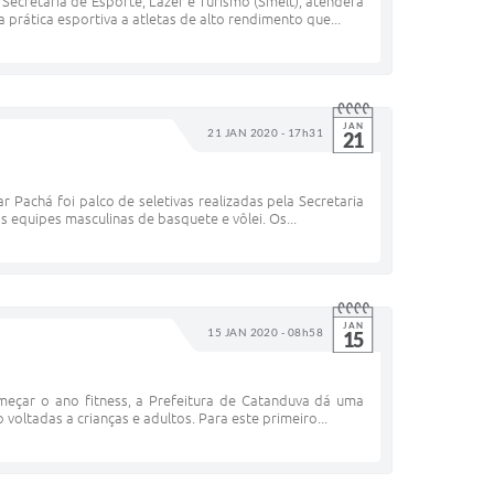
Secretaria de Esporte, Lazer e Turismo (Smelt), atenderá
prática esportiva a atletas de alto rendimento que...
JAN
21 JAN 2020 - 17h31
21
 Pachá foi palco de seletivas realizadas pela Secretaria
s equipes masculinas de basquete e vôlei. Os...
JAN
15 JAN 2020 - 08h58
15
meçar o ano fitness, a Prefeitura de Catanduva dá uma
voltadas a crianças e adultos. Para este primeiro...