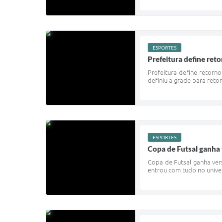
ESPORTES
Prefeitura define ret
Prefeitura define retorno
definiu a grade para reto
ESPORTES
Copa de Futsal ganha 
Copa de Futsal ganha ver
entrou com tudo no univer