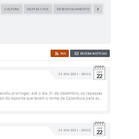
CULTURA
DEFESA CIVIL
DESENVOLVIMENTO
EDUCAÇÃO
FINANÇ
RSS
RECEBA NOTÍCIAS
JAN
22 JAN 2021 - 18h16
22
ecidiu prorrogar, até o dia 31 de dezembro, os repasses
nais do esporte que levam o nome de Catanduva para as...
JAN
22 JAN 2021 - 10h32
22