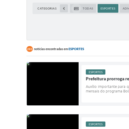
CATEGORIAS
TODAS
ESPORTES
ADM
notícias encontradas em
ESPORTES
283
ESPORTES
Prefeitura prorroga r
Auxílio importante para 
mensais do programa Bolsa
ESPORTES