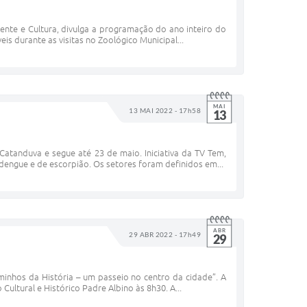
ente e Cultura, divulga a programação do ano inteiro do
is durante as visitas no Zoológico Municipal...
MAI
13 MAI 2022 - 17h58
13
atanduva e segue até 23 de maio. Iniciativa da TV Tem,
 dengue e de escorpião. Os setores foram definidos em...
ABR
29 ABR 2022 - 17h49
29
minhos da História – um passeio no centro da cidade”. A
ultural e Histórico Padre Albino às 8h30. A...