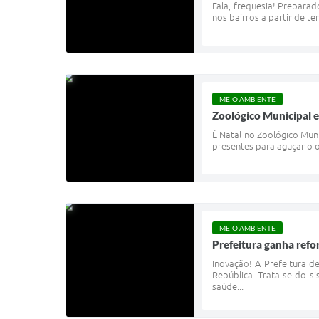
Fala, frequesia! Prepara
nos bairros a partir de te
MEIO AMBIENTE
Zoológico Municipal e
É Natal no Zoológico Muni
presentes para aguçar o ol
MEIO AMBIENTE
Prefeitura ganha refo
Inovação! A Prefeitura d
República. Trata-se do s
saúde...