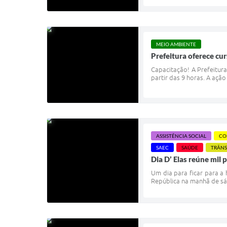
MEIO AMBIENTE
Prefeitura oferece cu
Capacitação! A Prefeitura
partir das 9 horas. A ação
ASSISTÊNCIA SOCIAL
CO
SAEC
SAÚDE
TRÂNS
Dia D’ Elas reúne mil
Um dia para ficar para a 
República na manhã de sáb