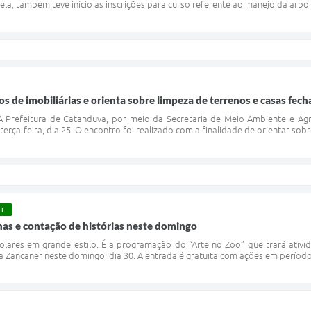
ela, também teve início as inscrições para curso referente ao manejo da arbo
s de imobiliárias e orienta sobre limpeza de terrenos e casas fec
 Prefeitura de Catanduva, por meio da Secretaria de Meio Ambiente e Agr
terça-feira, dia 25. O encontro foi realizado com a finalidade de orientar sob
TE
inas e contação de histórias neste domingo
olares em grande estilo. É a programação do “Arte no Zoo” que trará ativid
a Zancaner neste domingo, dia 30. A entrada é gratuita com ações em períodos