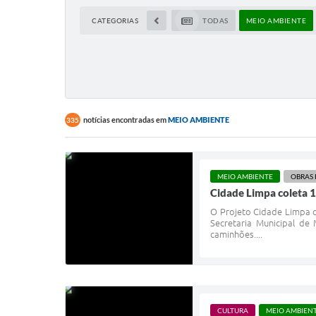
CATEGORIAS
TODAS
MEIO AMBIENTE
notícias encontradas em
MEIO AMBIENTE
335
MEIO AMBIENTE
OBRAS 
Cidade Limpa coleta 1
O Projeto Cidade Limpa c
Secretaria Municipal de
caminhões....
CULTURA
MEIO AMBIEN