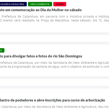
GUARDA MUNICIPAL
MEIO AMBIENTE
SAÚDE
vento em comemoração ao Dia da Mulher no sábado
 Prefeitura de Catanduva, em parceria com a iniciativa privada e instit
 O evento será realizado na Praça da República, neste sábado, dia 12, das
TE
to para divulgar fatos e fotos do rio São Domingos
refeitura de Catanduva, por meio da Secretaria de Meio Ambiente e Agricultur
parte da programação da semana da água, com o objetivo de estimular o conh
adastro de podadores e abre inscrições para curso de arborização
e Catanduva, por meio da Secretaria de Meio Ambiente e Agricultura, deu in