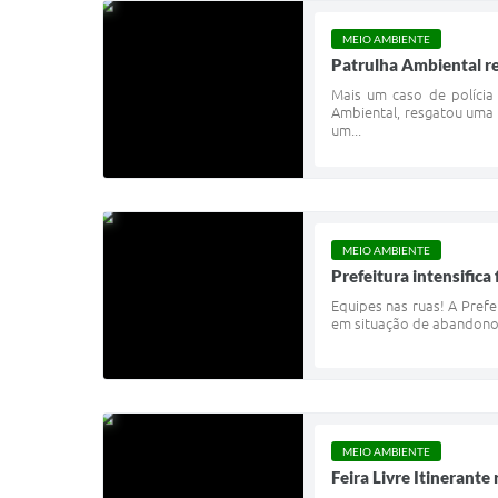
MEIO AMBIENTE
Patrulha Ambiental re
Mais um caso de polícia
Ambiental, resgatou uma 
um...
MEIO AMBIENTE
Prefeitura intensific
Equipes nas ruas! A Prefe
em situação de abandono.
MEIO AMBIENTE
Feira Livre Itinerante