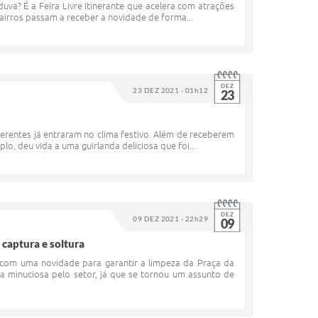
va? É a Feira Livre Itinerante que acelera com atrações
 bairros passam a receber a novidade de forma...
DEZ
23 DEZ 2021 - 01h12
23
ferentes já entraram no clima festivo. Além de receberem
o, deu vida a uma guirlanda deliciosa que foi...
DEZ
09 DEZ 2021 - 22h29
09
captura e soltura
a com uma novidade para garantir a limpeza da Praça da
 minuciosa pelo setor, já que se tornou um assunto de