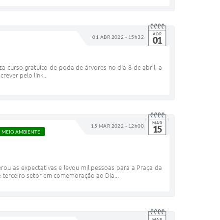
ABR
01 ABR 2022 - 15h32
01
a curso gratuito de poda de árvores no dia 8 de abril, a
rever pelo link...
MAR
15 MAR 2022 - 12h00
15
MEIO AMBIENTE
erou as expectativas e levou mil pessoas para a Praça da
 e terceiro setor em comemoração ao Dia...
MAR