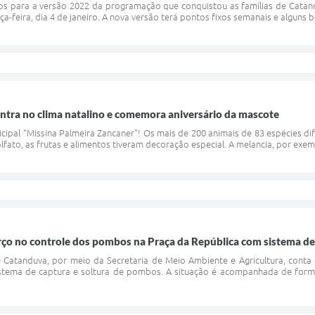
dos para a versão 2022 da programação que conquistou as famílias de Catandu
rça-feira, dia 4 de janeiro. A nova versão terá pontos fixos semanais e alguns
ntra no clima natalino e comemora aniversário da mascote
cipal “Missina Palmeira Zancaner”! Os mais de 200 animais de 83 espécies di
fato, as frutas e alimentos tiveram decoração especial. A melancia, por exempl
rço no controle dos pombos na Praça da República com sistema de 
e Catanduva, por meio da Secretaria de Meio Ambiente e Agricultura, cont
istema de captura e soltura de pombos. A situação é acompanhada de forma