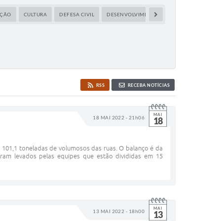
ÇÃO
CULTURA
DEFESA CIVIL
DESENVOLVIMENTO
EDUCAÇÃO
ES
RSS
RECEBA NOTÍCIAS
MAI
18 MAI 2022 - 21h06
18
101,1 toneladas de volumosos das ruas. O balanço é da
foram levados pelas equipes que estão divididas em 15
MAI
13 MAI 2022 - 18h00
13