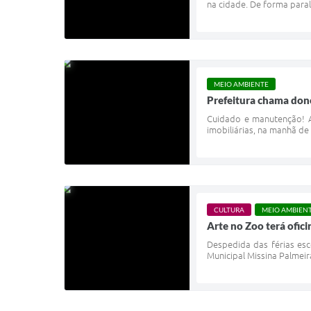
na cidade. De forma paral
MEIO AMBIENTE
Prefeitura chama dono
Cuidado e manutenção! A
imobiliárias, na manhã de 
CULTURA
MEIO AMBIEN
Arte no Zoo terá ofic
Despedida das férias esc
Municipal Missina Palmeir