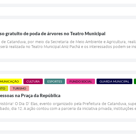
rso gratuito de poda de árvores no Teatro Municipal
 de Catanduva, por meio da Secretaria de Meio Ambiente e Agricultura, realiz
 será realizada no Teatro Municipal Aniz Pachá e os interessados podem se insc
MUNICAÇÃO
CULTURA
ESPORTES
FUNDO SOCIAL
GUARDA MUNICIPAL
ITO
TURISMO
 pessoas na Praça da República
história! O Dia D’ Elas, evento organizado pela Prefeitura de Catanduva, sup
ado, dia 12. A ação contou com a parceria da iniciativa privada, instituições