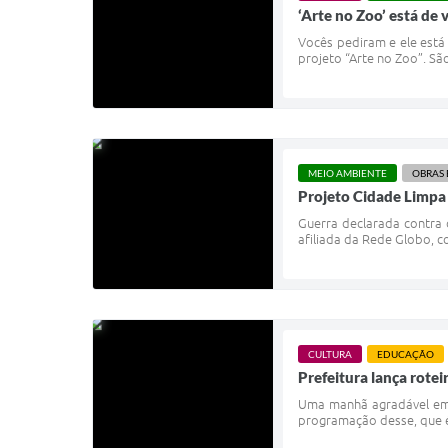
‘Arte no Zoo’ está d
Vocês pediram e ele está
projeto “Arte no Zoo”. Sã
MEIO AMBIENTE
OBRAS 
Projeto Cidade Limpa
Guerra declarada contra 
afiliada da Rede Globo, c
CULTURA
EDUCAÇÃO
Prefeitura lança rotei
Uma manhã agradável em u
programação desse, que é 