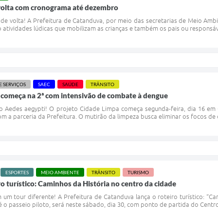
e volta com cronograma até dezembro
 de volta! A Prefeitura de Catanduva, por meio das secretarias de Meio Ambi
o atividades lúdicas que mobilizam as crianças e também os pais ou responsáve
E SERVIÇOS
SAEC
SAÚDE
TRÂNSITO
 começa na 2ª com intensivão de combate à dengue
o Aedes aegypti! O projeto Cidade Limpa começa segunda-feira, dia 16 em C
om a parceria da Prefeitura. O mutirão da limpeza busca eliminar os focos de
ESPORTES
MEIO AMBIENTE
TRÂNSITO
TURISMO
ro turístico: Caminhos da História no centro da cidade
m tour diferente! A Prefeitura de Catanduva lança o roteiro turístico: “Ca
o passeio piloto, será neste sábado, dia 30, com ponto de partida do Centro C