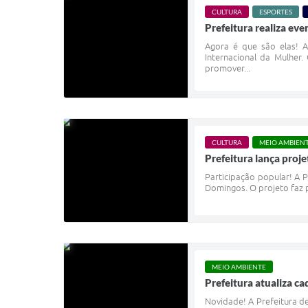
CULTURA
ESPORTES
Prefeitura realiza e
Agora é que são elas! A
Internacional da Mulher.
promover...
CULTURA
MEIO AMBIEN
Prefeitura lança proje
Participação popular! A P
Domingos. O projeto faz 
MEIO AMBIENTE
Prefeitura atualiza c
Novidade! A Prefeitura d