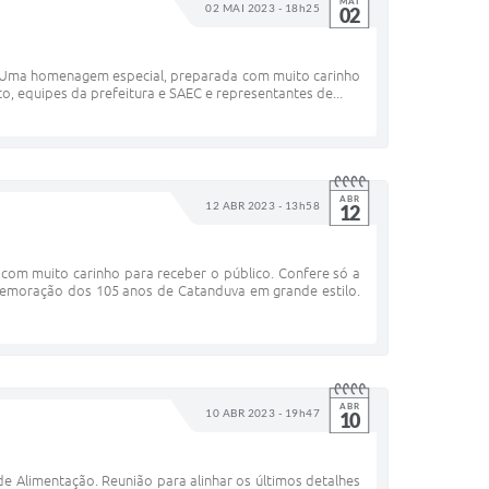
MAI
02 MAI 2023 - 18h25
02
. Uma homenagem especial, preparada com muito carinho
o, equipes da prefeitura e SAEC e representantes de...
ABR
12 ABR 2023 - 13h58
12
om muito carinho para receber o público. Confere só a
omemoração dos 105 anos de Catanduva em grande estilo.
ABR
10 ABR 2023 - 19h47
10
de Alimentação. Reunião para alinhar os últimos detalhes