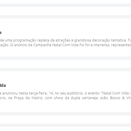
a
ele uma programação repleta de atrações e grandiosa decoração temática. T
ação. O anúncio da Campanha Natal Com Vida foi foi à imprensa, representant
ida
 anunciou nesta terça-feira, 14, no seu auditório, o evento “Natal Com Vida
bro, na Praça da Matriz, com show da dupla sertaneja João Bosco & Vin