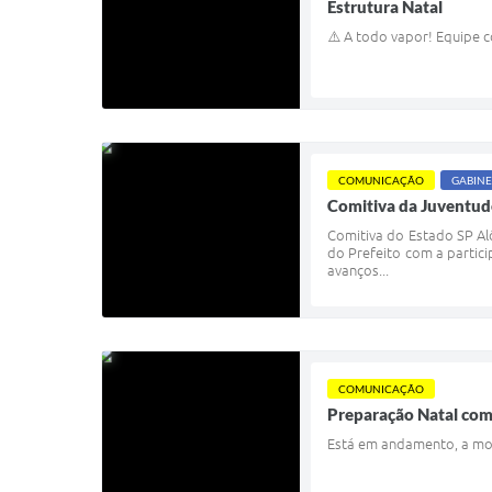
Estrutura Natal
⚠️ A todo vapor! Equipe 
COMUNICAÇÃO
GABINE
Comitiva da Juventud
Comitiva do Estado SP Al
do Prefeito com a partic
avanços...
COMUNICAÇÃO
Preparação Natal com
Está em andamento, a mon