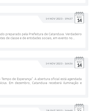
NOV
14 NOV 2023 - 19h37
14
udo preparado pela Prefeitura de Catanduva. Verdadeiro
es de classe e de entidades sociais, em evento no...
NOV
14 NOV 2023 - 16h36
14
 – Tempo de Esperança”. A abertura oficial está agendada
ícius. Em dezembro, Catanduva receberá iluminação e
OUT
28 OUT 2023 - 16h48