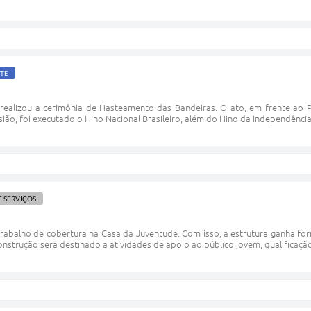
TE
 realizou a cerimônia de Hasteamento das Bandeiras. O ato, em frente ao P
ião, foi executado o Hino Nacional Brasileiro, além do Hino da Independência.
E SERVIÇOS
abalho de cobertura na Casa da Juventude. Com isso, a estrutura ganha form
construção será destinado a atividades de apoio ao público jovem, qualifica