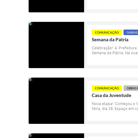
COMUNICAÇÃO
GABINE
Semana da Pátria
Celebração! A Prefeitura
Semana da Pátria. Na ocas
COMUNICAÇÃO
OBRAS 
Casa da Juventude
Nova etapa! Começou o tr
feira, dia 28. Espaço em 