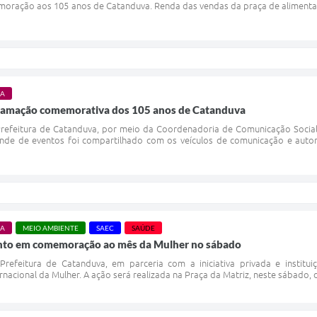
ração aos 105 anos de Catanduva. Renda das vendas da praça de alimentaç
RA
gramação comemorativa dos 105 anos de Catanduva
Prefeitura de Catanduva, por meio da Coordenadoria de Comunicação Socia
nde de eventos foi compartilhado com os veículos de comunicação e autorid
RA
MEIO AMBIENTE
SAEC
SAÚDE
vento em comemoração ao mês da Mulher no sábado
 Prefeitura de Catanduva, em parceria com a iniciativa privada e institu
cional da Mulher. A ação será realizada na Praça da Matriz, neste sábado, dia 1