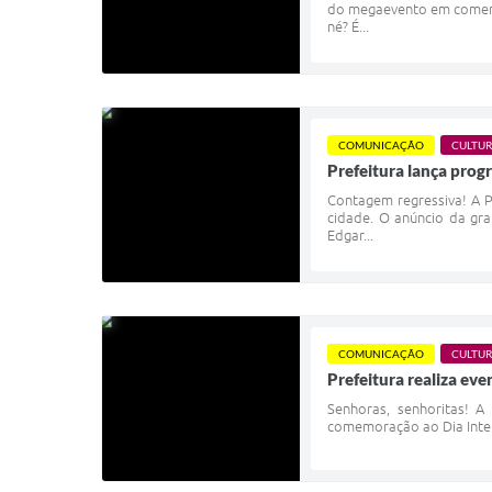
do megaevento em comemo
né? É...
COMUNICAÇÃO
CULTU
Prefeitura lança pro
Contagem regressiva! A 
cidade. O anúncio da gra
Edgar...
COMUNICAÇÃO
CULTU
Prefeitura realiza e
Senhoras, senhoritas! A
comemoração ao Dia Interna