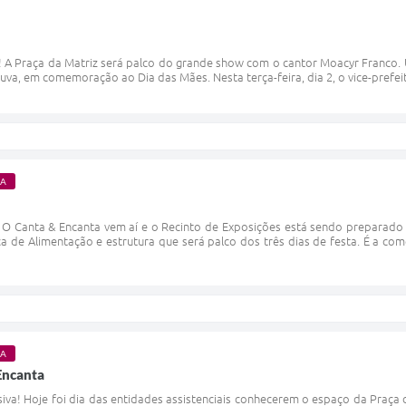
! A Praça da Matriz será palco do grande show com o cantor Moacyr Franco
uva, em comemoração ao Dia das Mães. Nesta terça-feira, dia 2, o vice-prefeit
RA
 Canta & Encanta vem aí e o Recinto de Exposições está sendo preparado c
 de Alimentação e estrutura que será palco dos três dias de festa. É a c
RA
Encanta
va! Hoje foi dia das entidades assistenciais conhecerem o espaço da Praça 