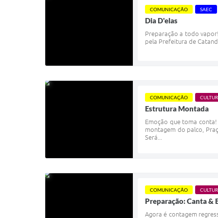
COMUNICAÇÃO
SAEC
Dia D'elas
Preparação a todo vapor
pela Prefeitura de Catand
COMUNICAÇÃO
CULTU
Estrutura Montada
Emoção que toma conta! O
montagem do palco, Praça
Será...
COMUNICAÇÃO
CULTU
Preparação: Canta & 
Agora é contagem regressi