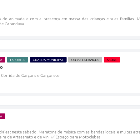
á de animada e com a presença em massa das crianças e suas famílias. Ma
 de Catanduva
RA
ESPORTES
GUARDA MUNICIPAL
OBRAS E SERVIÇOS
SAÚDE
so
Corrida de Garçons e Garçonete.
RA
ckFest neste sábado. Maratona de música com as bandas locais e muitas atr
eira de Artesanato e de Vinil ✅ Espaço para Motoclubes