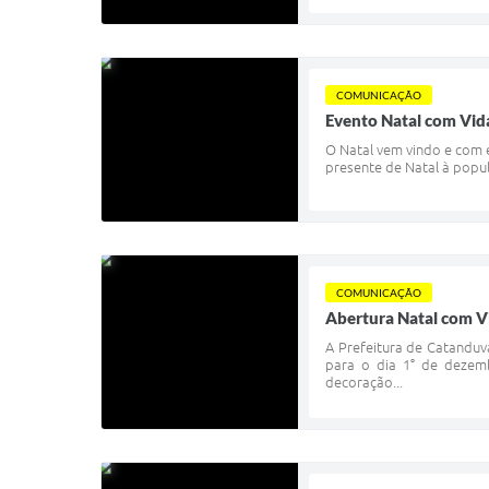
COMUNICAÇÃO
Evento Natal com Vid
O Natal vem vindo e com 
presente de Natal à popul
COMUNICAÇÃO
Abertura Natal com V
A Prefeitura de Catanduva
para o dia 1° de dezem
decoração...