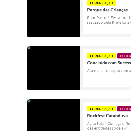
COMUNICAÇÃO
Parque das Crianças
Bom Pastor! Festa pra l
realizado pela Prefeitura
COMUNICAÇÃO
CULTU
Concluída com Suces
A semana começou com a 
COMUNICAÇÃO
CULTU
Rockfest Catanduva
Agito total! Começa o Ro
das entidades sociais ✅ F