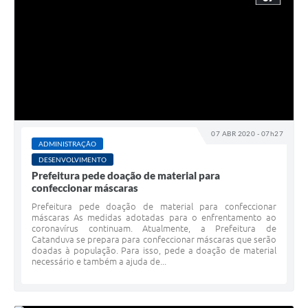
07 ABR 2020 - 07h27
ADMINISTRAÇÃO
DESENVOLVIMENTO
Prefeitura pede doação de material para
confeccionar máscaras
Prefeitura pede doação de material para confeccionar
máscaras As medidas adotadas para o enfrentamento ao
coronavírus continuam. Atualmente, a Prefeitura de
Catanduva se prepara para confeccionar máscaras que serão
doadas à população. Para isso, pede a doação de material
necessário e também a ajuda de...