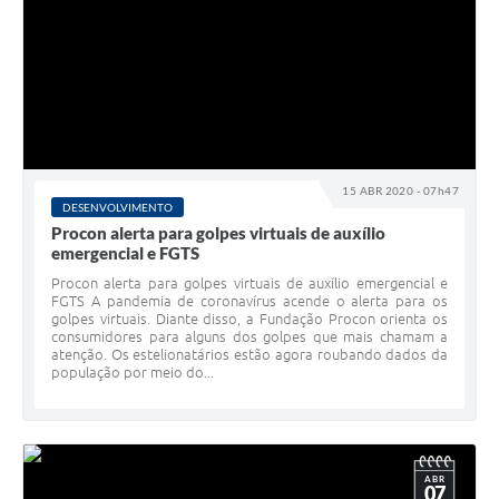
15 ABR 2020 - 07h47
DESENVOLVIMENTO
Procon alerta para golpes virtuais de auxílio
emergencial e FGTS
Procon alerta para golpes virtuais de auxílio emergencial e
FGTS A pandemia de coronavírus acende o alerta para os
golpes virtuais. Diante disso, a Fundação Procon orienta os
consumidores para alguns dos golpes que mais chamam a
atenção. Os estelionatários estão agora roubando dados da
população por meio do...
ABR
07