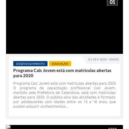
01
01 FEV 2020 - 09h00
DESENVOLVIMENTO
EDUCAÇÃO
Programa Caic Jovem está com matrículas abertas
para 2020
Programa Caic Jovem está com matrículas abertas para 2020
O programa de capacitação profissional Caic Jovem,
mantido pela Prefeitura de Catanduva, está com matrículas
abertas para 2020. O público-alvo das atividades é formado
por adolescentes com idades entre os 13 e 16 anos, que
podem adquirir conhecimentos...