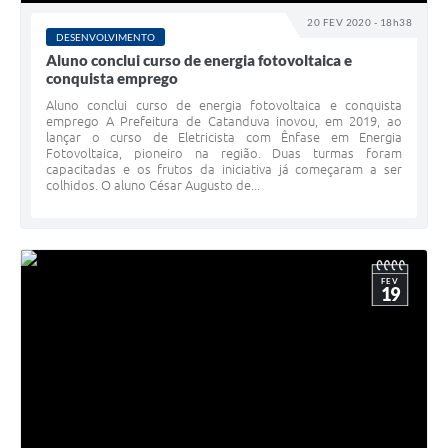
20 FEV 2020 - 18h38
DESENVOLVIMENTO
Aluno conclui curso de energia fotovoltaica e
conquista emprego
Aluno conclui curso de energia fotovoltaica e conquista
emprego A Prefeitura de Catanduva inovou, em 2019, ao
lançar o curso de Eletricista com Ênfase em Energia
Fotovoltaica, pioneiro na região. Duas turmas foram
capacitadas e os frutos da iniciativa já começaram a ser
colhidos. O aluno César Augusto de...
FEV
19