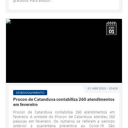
gratuitos. Para assistir...
ABR
01
01 ABR 2020 - 12h08
DESENVOLVIMENTO
Procon de Catanduva contabiliza 260 atendimentos
em fevereiro
Procon de Catanduva contabiliza 260 atendimentos em
fevereiro A unidade do Procon de Catanduva atendeu 260
pessoas em fevereiro. Os números se referem a período
anterior à quarentena preventiva ao Covid-19. São