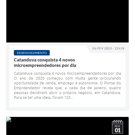
06 FEV 2020 - 12h18
DESENVOLVIMENTO
Catanduva conquista 4 novos
microempreendedores por dia
Catanduva conquista 4 novos microempreendedores por dia
O ano de 2020 começou com muita gente procurando
oportunidade de renda, emprego e autonomia. O Portal do
Empreendedor revela que, a cada dia de janeiro, quatro
pessoas decidiram abrir o próprio negócio, em Catanduva.
Para se ter uma ideia, foram 125...
FEV
01