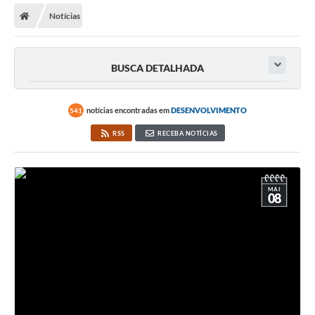
Notícias
Licitações / PCA
Concessão Pública
BUSCA DETALHADA
Transparência
Legislação
notícias encontradas em
DESENVOLVIMENTO
541
Contratos
RSS
RECEBA NOTÍCIAS
Galeria de Fotos
Ouvidoria
MAI
08
Arquivos para Download
Carta de Serviços
Notícias
Obras