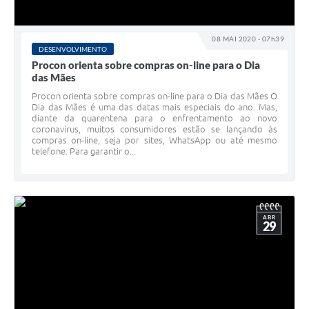
08 MAI 2020 - 07h39
DESENVOLVIMENTO
Procon orienta sobre compras on-line para o Dia
das Mães
Procon orienta sobre compras on-line para o Dia das Mães O
Dia das Mães é uma das datas mais especiais do ano. Mas,
diante da quarentena para o enfrentamento ao novo
coronavírus, muitos consumidores estão se lançando às
compras on-line, seja por sites, WhatsApp ou até mesmo
telefone. Para garantir o...
ABR
29