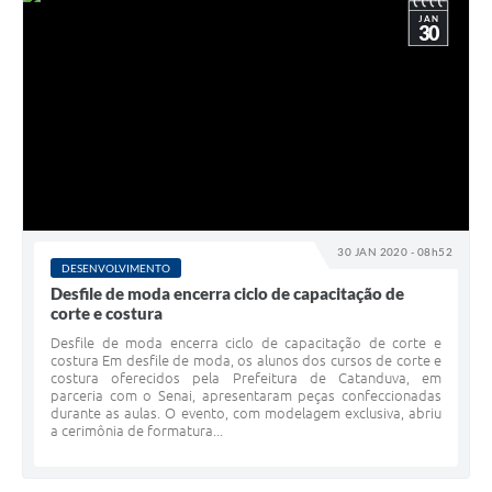
JAN
30
30 JAN 2020 - 08h52
DESENVOLVIMENTO
Desfile de moda encerra ciclo de capacitação de
corte e costura
Desfile de moda encerra ciclo de capacitação de corte e
costura Em desfile de moda, os alunos dos cursos de corte e
costura oferecidos pela Prefeitura de Catanduva, em
parceria com o Senai, apresentaram peças confeccionadas
durante as aulas. O evento, com modelagem exclusiva, abriu
a cerimônia de formatura...