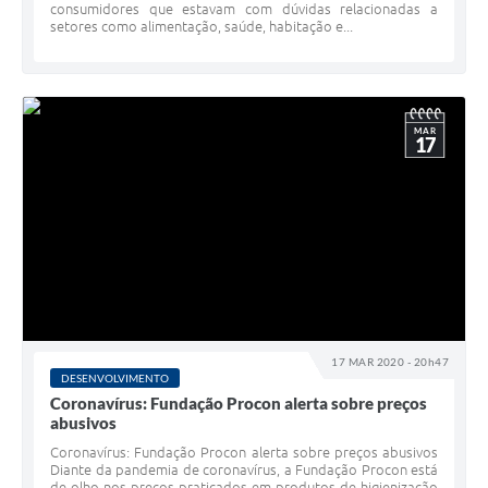
consumidores que estavam com dúvidas relacionadas a
setores como alimentação, saúde, habitação e...
MAR
17
17 MAR 2020 - 20h47
DESENVOLVIMENTO
Coronavírus: Fundação Procon alerta sobre preços
abusivos
Coronavírus: Fundação Procon alerta sobre preços abusivos
Diante da pandemia de coronavírus, a Fundação Procon está
de olho nos preços praticados em produtos de higienização