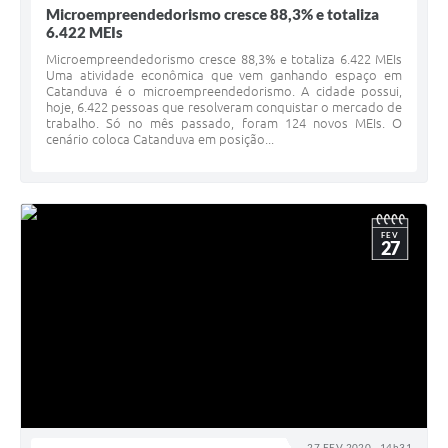
Microempreendedorismo cresce 88,3% e totaliza
6.422 MEIs
Microempreendedorismo cresce 88,3% e totaliza 6.422 MEIs
Uma atividade econômica que vem ganhando espaço em
Catanduva é o microempreendedorismo. A cidade possui,
hoje, 6.422 pessoas que resolveram conquistar o mercado de
trabalho. Só no mês passado, foram 124 novos MEIs. O
cenário coloca Catanduva em posição...
FEV
27
27 FEV 2020 - 14h31