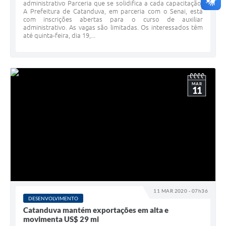
administrativo Parceria que se solidifica a cada capacitação.
A Prefeitura de Catanduva, em parceria com o Senai, está
com inscrições abertas para o curso de auxiliar
administrativo. As vagas são limitadas. Os interessados têm
até quinta-feira, dia 19,...
MAR
11
11 MAR 2020 - 07h36
DESENVOLVIMENTO
Catanduva mantém exportações em alta e
movimenta US$ 29 mi