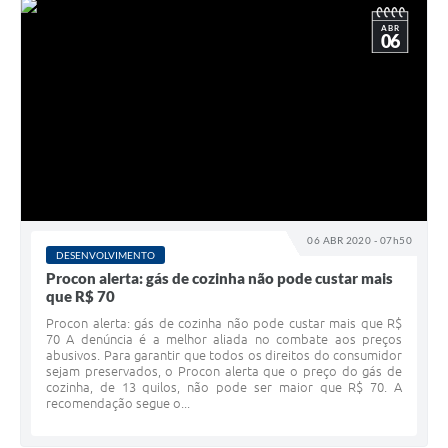
ABR
06
06 ABR 2020 - 07h50
DESENVOLVIMENTO
Procon alerta: gás de cozinha não pode custar mais
que R$ 70
Procon alerta: gás de cozinha não pode custar mais que R$
70 A denúncia é a melhor aliada no combate aos preços
abusivos. Para garantir que todos os direitos do consumidor
sejam preservados, o Procon alerta que o preço do gás de
cozinha, de 13 quilos, não pode ser maior que R$ 70. A
recomendação segue o...