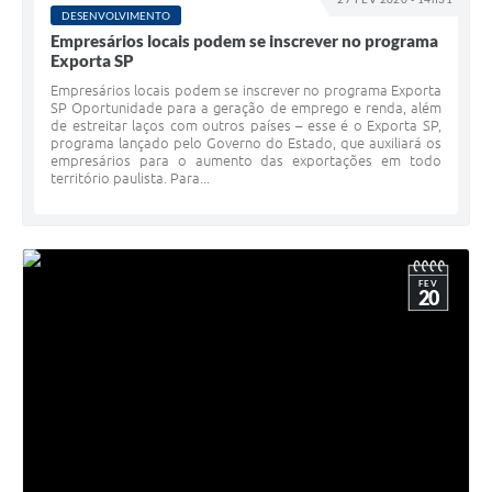
DESENVOLVIMENTO
Empresários locais podem se inscrever no programa
Exporta SP
Empresários locais podem se inscrever no programa Exporta
SP Oportunidade para a geração de emprego e renda, além
de estreitar laços com outros países – esse é o Exporta SP,
programa lançado pelo Governo do Estado, que auxiliará os
empresários para o aumento das exportações em todo
território paulista. Para...
FEV
20