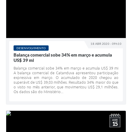
18 ABR 2020 - 09h10
DESENVOLVIMENTO
Balança comercial sobe 34% em março e acumula
US$ 39 mi
Balança comercial sobe 34% em março e acumula US$ 39 mi
A balança comercial de Catanduva apresentou participação
expressiva em março. O acumulado de 2020 chegou ao
superávit de US$ 39,03 milhões. Resultado 34% maior do que
o visto no mês anterior, que movimentou US$ 29,1 milhões.
Os dados são do Ministério...
ABR
15