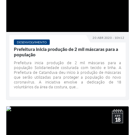
20 ABR 2020 - 10h12
DESENVOLVIMENTO
Prefeitura inicia produção de 2 mil máscaras para a
população
Prefeitura inicia produção de 2 mil máscaras para a
população Solidariedade costurada com tecido e linha. A
Prefeitura de Catanduva deu início à produção de máscaras
que serão utilizadas para proteger a população do novo
coronavírus. A iniciativa envolve a dedicação de 18
voluntários da área da costura, que...
ABR
18