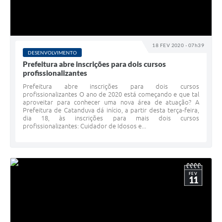
18 FEV 2020 - 07h39
DESENVOLVIMENTO
Prefeitura abre inscrições para dois cursos
profissionalizantes
Prefeitura abre inscrições para dois cursos
profissionalizantes O ano de 2020 está começando e que tal
aproveitar para conhecer uma nova área de atuação? A
Prefeitura de Catanduva dá início, a partir desta terça-feira,
dia 18, às inscrições para mais dois cursos
profissionalizantes: Cuidador de Idosos e...
FEV
11