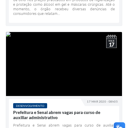
e proteção como álcool em gel e máscaras cirúrgicas. Até o
momento, o órgão recebeu diversas denúncias de
consumidores que relatam...
MAR
17
17 MAR 2020 - 08h05
DESENVOLVIMENTO
Prefeitura e Senai abrem vagas para curso de
auxiliar administrativo
Prefeitura e Senai abrem vagas para curso de auxiliar