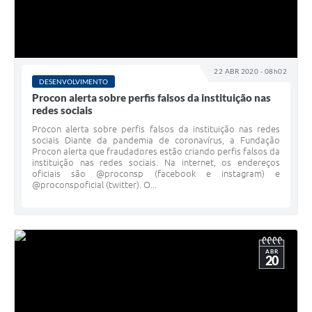
22 ABR 2020 - 08h02
DESENVOLVIMENTO
Procon alerta sobre perfis falsos da instituição nas
redes sociais
Procon alerta sobre perfis falsos da instituição nas redes
sociais Diante da pandemia de coronavírus, a Fundação
Procon alerta que fraudadores estão criando perfis falsos da
instituição nas redes sociais. Na internet, os endereços
oficiais são @proconsp (facebook e instagram) e
@proconspoficial (twitter). O...
ABR
20