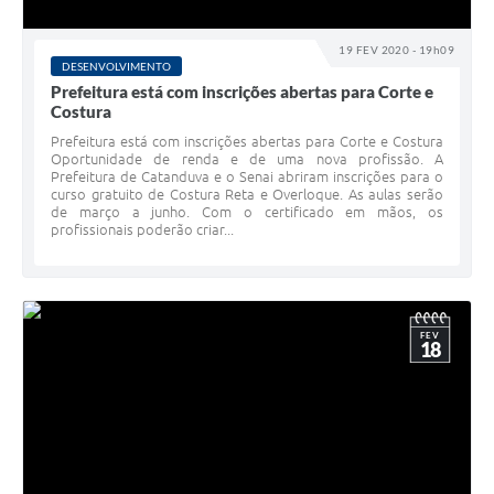
19 FEV 2020 - 19h09
DESENVOLVIMENTO
Prefeitura está com inscrições abertas para Corte e
Costura
Prefeitura está com inscrições abertas para Corte e Costura
Oportunidade de renda e de uma nova profissão. A
Prefeitura de Catanduva e o Senai abriram inscrições para o
curso gratuito de Costura Reta e Overloque. As aulas serão
de março a junho. Com o certificado em mãos, os
profissionais poderão criar...
FEV
18