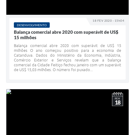
18 FEV 2020 - 15h04
DESENVOLVIMENTO
Balança comercial abre 2020 com superávit de US$
15 milhões
Balança comercial abre 2020 com superávit de US$ 15
milhões O ano começou positivo para a economia de
Catanduva. Dados do Ministério da Economia, Indústria,
Comércio Exterior e Serviços revelam que a balança
comercial da Cidade Feitiço fechou janeiro com um superávit
de US$ 15,03 milhões. O número foi puxado...
FEV
18