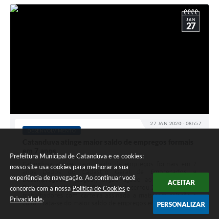
JAN
27
27 JAN 2020 - 08h57
DESENVOLVIMENTO
Catanduva atinge maior saldo de empregos formais
em 7 anos
Prefeitura Municipal de Catanduva e os cookies:
Catanduva atinge maior saldo de empregos formais em 7
nosso site usa cookies para melhorar a sua
anos Dados do Cadastro Geral de Empregados e
experiência de navegação. Ao continuar você
Desempregados (Caged), órgão ligado ao Ministério da
ACEITAR
Economia, revelam que Catanduva encerrou 2019 com 1.194
concorda com a nossa
Política de Cookies
e
trabalhadores com carteira assinada a mais com relação a
Privacidade
.
2018. Trata-se do maior saldo de empregos em...
PERSONALIZAR