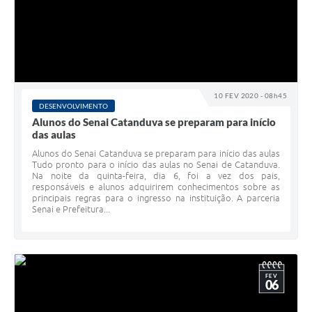
10 FEV 2020 - 08h45
DESENVOLVIMENTO
Alunos do Senai Catanduva se preparam para início
das aulas
Alunos do Senai Catanduva se preparam para início das aulas
Tudo pronto para o início das aulas no Senai de Catanduva.
Na noite da quinta-feira, dia 6, foi a vez dos pais,
responsáveis e alunos adquirirem conhecimentos sobre as
principais regras para o ingresso na instituição. A parceria
Senai e Prefeitura...
FEV
06