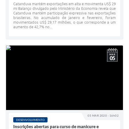
Catanduva mantém exportações em alta e movimenta US$ 29
mi Balanço divulgado pelo Ministério da Economia revela que
Catanduva mantém participação expressiva nas exportações
brasileiras. No acumulado de janeiro e fevereiro, foram
movimentados US$ 29,17 milhões, o que corresponde a um
aumento de 42,7% no...
MAR
05
05 MAR 2020 - 16h02
DESENVOLVIMENTO
Inscrições abertas para curso de manicure e