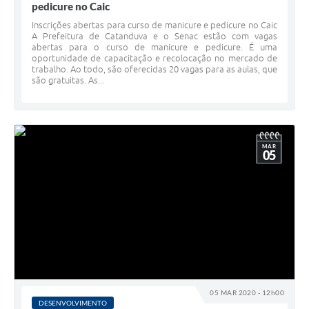
pedicure no Caic
Inscrições abertas para curso de manicure e pedicure no Caic
A Prefeitura de Catanduva e o Senac estão com vagas
abertas para o curso de manicure e pedicure. É uma
oportunidade de capacitação e recolocação no mercado de
trabalho. Ao todo, são oferecidas 20 vagas para as aulas, que
são gratuitas. As...
MAR
05
05 MAR 2020 - 12h00
DESENVOLVIMENTO