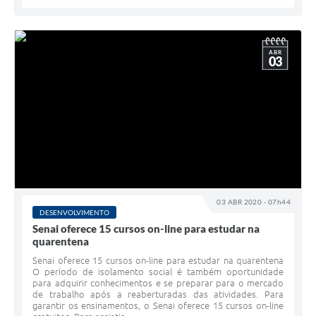
ABR
03
03 ABR 2020 - 07h44
DESENVOLVIMENTO
Senai oferece 15 cursos on-line para estudar na
quarentena
Senai oferece 15 cursos on-line para estudar na quarentena
O período de isolamento social é também oportunidade
para adquirir conhecimentos e se preparar para o mercado
de trabalho após a reaberturadas das atividades. Para
garantir os ensinamentos, o Senai oferece 15 cursos on-line