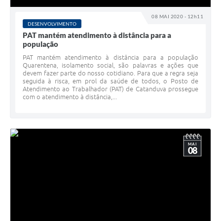
Galeria de Vídeos
08 MAI 2020 - 12h11
DESENVOLVIMENTO
Projetos
PAT mantém atendimento à distância para a
população
Links
PAT mantém atendimento à distância para a população
Telefones Úteis
Quarentena, isolamento social, são palavras e ações que
devem fazer parte do nosso cotidiano. Para que a regra seja
seguida à risca, em prol da saúde de todos, o Posto de
A Prefeitura
Atendimento ao Trabalhador (PAT) de Catanduva prossegue
com o atendimento à distância,...
Enquete
Jornal
Agenda
MAI
08
SIC
Diário Oficial
Contato
Editais