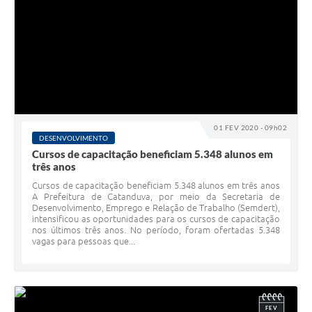
01 FEV 2020 - 09h02
DESENVOLVIMENTO
Cursos de capacitação beneficiam 5.348 alunos em
três anos
Cursos de capacitação beneficiam 5.348 alunos em três anos
A Prefeitura de Catanduva, por meio da Secretaria de
Desenvolvimento, Emprego e Relação de Trabalho (Semdert),
intensificou as oportunidades para os cursos de capacitação
nos últimos três anos. No período, foram ofertadas 5.348
vagas para pessoas que...
FEV