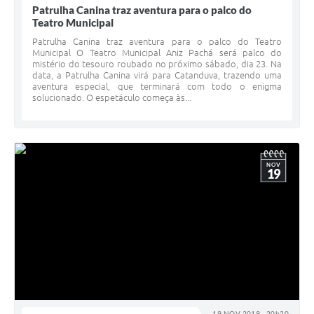
Patrulha Canina traz aventura para o palco do
Teatro Municipal
Patrulha Canina traz aventura para o palco do Teatro
Municipal O Teatro Municipal Aniz Pachá será palco do
mistério do tesouro roubado no próximo sábado, dia 23. Na
data, a Patrulha Canina virá para Catanduva, trazendo uma
aventura especial, que terminará com todo o enigma
solucionado. O espetáculo começa às...
NOV
19
19 NOV 2019 - 20h20