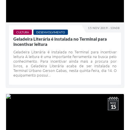
15 NOV 2019 - 13h08
CULTURA
DESENVOLVIMENTO
Geladeira Literária é instalada no Terminal para
incentivar leitura
Geladeira Literária é instalada no Terminal para incentivar
leitura A leitura é uma importante ferramenta na busca pelo
conhecimento. Para incentivar ainda mais a procura por
livros, a Geladeira Literária acaba de ser instalada no
Terminal Urbano Gerson Gabas, nesta quinta-feira, dia 14. O
equipamento possui...
NOV
15