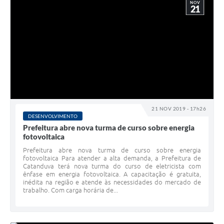
NOV
21
21 NOV 2019 - 17h26
DESENVOLVIMENTO
Prefeitura abre nova turma de curso sobre energia
fotovoltaica
Prefeitura abre nova turma de curso sobre energia
fotovoltaica Para atender a alta demanda, a Prefeitura de
Catanduva terá nova turma do curso de eletricista com
ênfase em energia fotovoltaica. A capacitação é gratuita,
inédita na região e atende às necessidades do mercado de
trabalho. Com carga horária de...