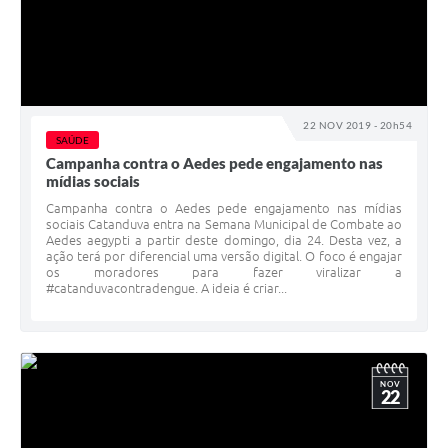
22 NOV 2019 - 20h54
SAÚDE
Campanha contra o Aedes pede engajamento nas
mídias sociais
Campanha contra o Aedes pede engajamento nas mídias
sociais Catanduva entra na Semana Municipal de Combate ao
Aedes aegypti a partir deste domingo, dia 24. Desta vez, a
ação terá por diferencial uma versão digital. O foco é engajar
os moradores para fazer viralizar a
#catanduvacontradengue. A ideia é criar...
NOV
22