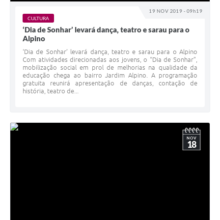
19 NOV 2019 - 09h19
CULTURA
‘Dia de Sonhar’ levará dança, teatro e sarau para o
Alpino
‘Dia de Sonhar’ levará dança, teatro e sarau para o Alpino
Com atividades direcionadas aos jovens, o “Dia de Sonhar”,
mobilização social em prol de melhorias na qualidade da
educação chega ao bairro Jardim Alpino. A programação
gratuita reunirá apresentação de danças, contação de
história, teatro de...
NOV
18