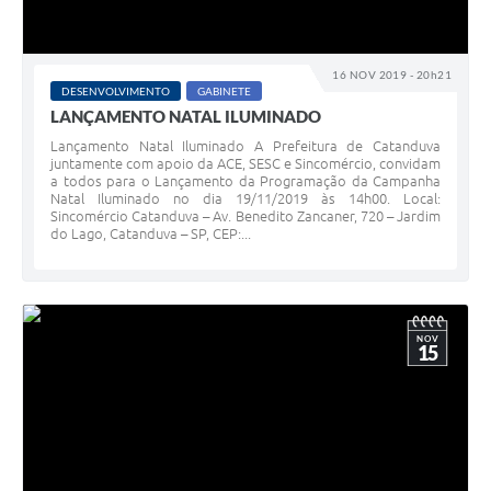
16 NOV 2019 - 20h21
DESENVOLVIMENTO
GABINETE
LANÇAMENTO NATAL ILUMINADO
Lançamento Natal Iluminado A Prefeitura de Catanduva
juntamente com apoio da ACE, SESC e Sincomércio, convidam
a todos para o Lançamento da Programação da Campanha
Natal Iluminado no dia 19/11/2019 às 14h00. Local:
Sincomércio Catanduva – Av. Benedito Zancaner, 720 – Jardim
do Lago, Catanduva – SP, CEP:...
NOV
15