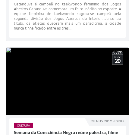
Catanduva é campeã no taekwondo feminino dos Jogos
Abertos Catanduva comemora um feito inédito no esporte. A
equipe feminina de taekwondo sagrou-se campeã pela
segunda divisão dos Jogos Abertos do Interior. Junto ao
título, os atletas quebram mais um paradigma, a cidade
nunca tinha ficado entre as três...
NOV
20
20 NOV 2019 - 09h05
CULTURA
Semana da Consciência Negra reúne palestra, filme