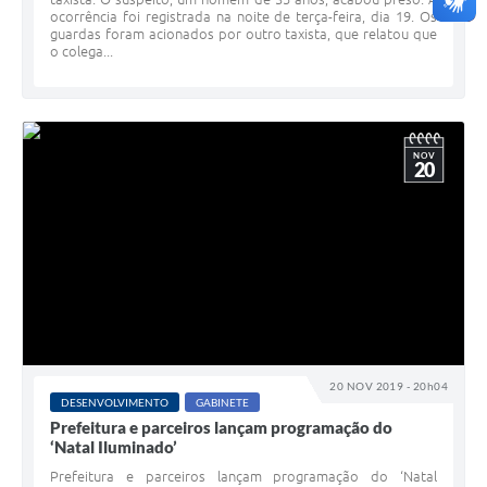
ocorrência foi registrada na noite de terça-feira, dia 19. Os
guardas foram acionados por outro taxista, que relatou que
o colega...
NOV
20
20 NOV 2019 - 20h04
DESENVOLVIMENTO
GABINETE
Prefeitura e parceiros lançam programação do
‘Natal Iluminado’
Prefeitura e parceiros lançam programação do ‘Natal