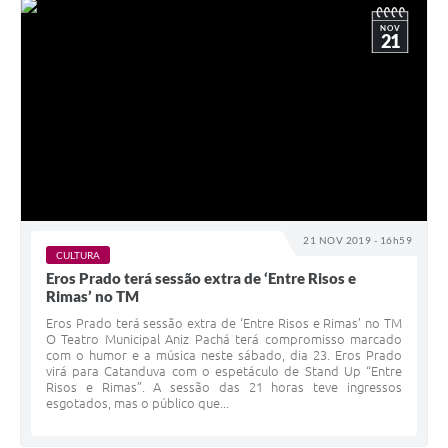
NOV
21
21 NOV 2019 - 16h59
CULTURA
Eros Prado terá sessão extra de ‘Entre Risos e
Rimas’ no TM
Eros Prado terá sessão extra de ‘Entre Risos e Rimas’ no TM
O Teatro Municipal Aniz Pachá terá compromisso marcado
com o humor e a música neste sábado, dia 23. Eros Prado
virá para Catanduva com o espetáculo de Stand Up “Entre
Risos e Rimas”. A sessão das 21 horas teve ingressos
esgotados, mas o público que...