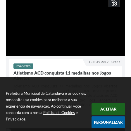
13
13 NOV 2019 - 19h45
ESPORTES
Atletismo ACD conquista 11 medalhas nos Jogos
Abertos
Atletismo ACD conquista 11 medalhas nos Jogos Abertos
Catanduva cumpriu a primeira etapa da maratona de provas
Prefeitura Municipal de Catanduva e os cookies:
nos Jogos Abertos do Interior, na modalidade atletismo ACD
nosso site usa cookies para melhorar a sua
(Atleta Com Deficiência). A delegação local encerra a
participação na competição com um saldo de 11 medalhas,
experiência de navegação. Ao continuar você
ACEITAR
sendo 8 de ouro e 3 de prata....
concorda com a nossa
Política de Cookies
e
Privacidade
.
PERSONALIZAR