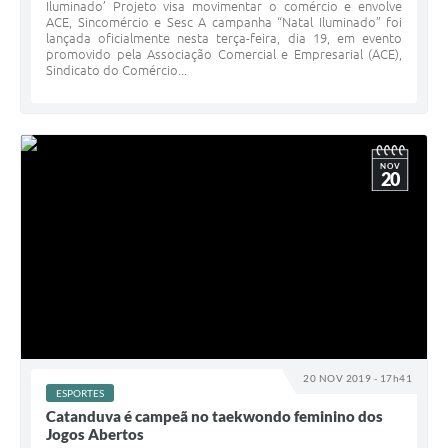
Iluminado’ Projeto visa movimentar o comércio e envolve
ACE, Sincomércio e Sesc A campanha “Natal Iluminado” foi
lançada oficialmente nesta terça-feira, dia 19, em evento
promovido pela Associação Comercial e Empresarial (ACE),
Sindicato do Comércio...
NOV
20
20 NOV 2019 - 17h41
ESPORTES
Catanduva é campeã no taekwondo feminino dos
Jogos Abertos