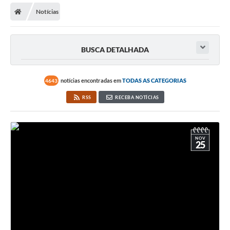
Notícias
Licitações / PCA
Concessão Pública
BUSCA DETALHADA
Transparência
Legislação
notícias encontradas em
TODAS AS CATEGORIAS
4643
Contratos
RSS
RECEBA NOTÍCIAS
Galeria de Fotos
Ouvidoria
NOV
25
Arquivos para Download
Carta de Serviços
Notícias
Obras