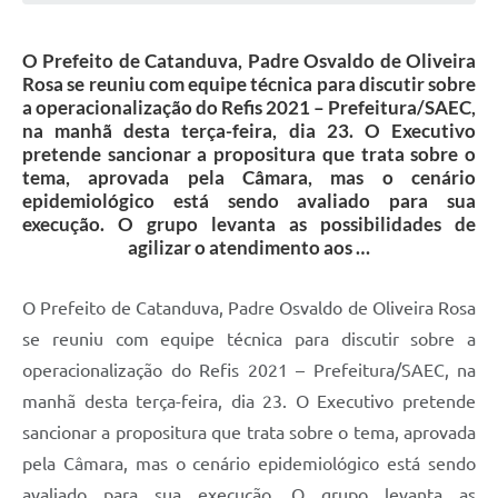
Galeria de Vídeos
O Prefeito de Catanduva, Padre Osvaldo de Oliveira
Projetos
Rosa se reuniu com equipe técnica para discutir sobre
Links
a operacionalização do Refis 2021 – Prefeitura/SAEC,
na manhã desta terça-feira, dia 23. O Executivo
Telefones Úteis
pretende sancionar a propositura que trata sobre o
tema, aprovada pela Câmara, mas o cenário
A Prefeitura
epidemiológico está sendo avaliado para sua
execução. O grupo levanta as possibilidades de
Enquete
agilizar o atendimento aos …
Jornal
O Prefeito de Catanduva, Padre Osvaldo de Oliveira Rosa
Agenda
se reuniu com equipe técnica para discutir sobre a
SIC
operacionalização do Refis 2021 – Prefeitura/SAEC, na
manhã desta terça-feira, dia 23. O Executivo pretende
Diário Oficial
sancionar a propositura que trata sobre o tema, aprovada
Contato
pela Câmara, mas o cenário epidemiológico está sendo
Editais
avaliado para sua execução. O grupo levanta as