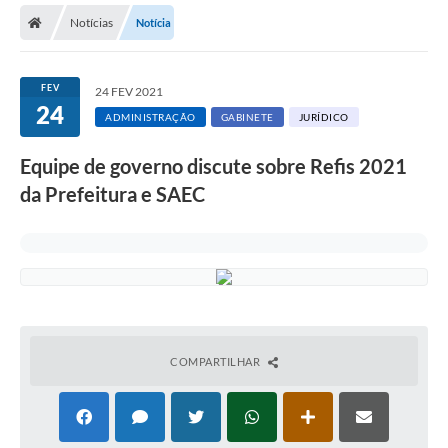
Notícias
Notícia
Licitações / PCA
Concessão Pública
FEV
24 FEV 2021
24
Transparência
ADMINISTRAÇÃO
GABINETE
JURÍDICO
Legislação
Equipe de governo discute sobre Refis 2021
Contratos
da Prefeitura e SAEC
Galeria de Fotos
Ouvidoria
Arquivos para Download
Carta de Serviços
COMPARTILHAR
Notícias
Obras