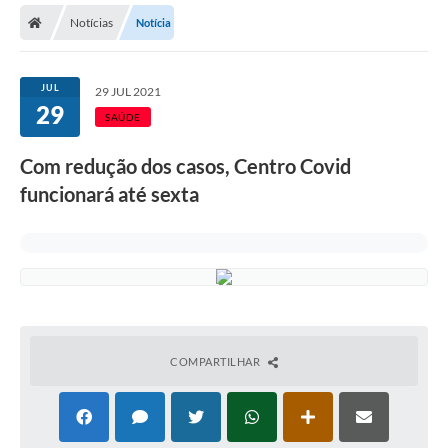
Notícias
Notícia
Licitações / PCA
Concessão Pública
JUL
29 JUL 2021
29
Transparência
SAÚDE
Legislação
Com redução dos casos, Centro Covid
Contratos
funcionará até sexta
Galeria de Fotos
Ouvidoria
Arquivos para Download
Carta de Serviços
COMPARTILHAR
Notícias
Obras