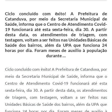
Galeria de Vídeos
Ciclo concluído com êxito! A Prefeitura de
Projetos
Catanduva, por meio da Secretaria Municipal de
Links
Saúde, informa que o Centro de Atendimento Covid-
19 funcionará até esta sexta-feira, dia 30. A partir
Telefones Úteis
desta data, os atendimentos de triagem, com
testagem, voltam a ser feitos nas Unidades Básicas de
A Prefeitura
Saúde dos bairros, além da UPA que funciona 24
horas por dia. Foram meses de auxilio à população
Enquete
durante …
Jornal
Ciclo concluído com êxito! A Prefeitura de Catanduva, por
Agenda
meio da Secretaria Municipal de Saúde, informa que o
SIC
Centro de Atendimento Covid-19 funcionará até esta
sexta-feira, dia 30. A partir desta data, os atendimentos
Diário Oficial
de triagem, com testagem, voltam a ser feitos nas
Contato
Unidades Básicas de Saúde dos bairros, além da UPA que
Editais
funciona 24 horas por dia. Foram meses de auxilio à