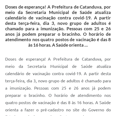
Galeria de Vídeos
Doses de esperança! A Prefeitura de Catanduva, por
meio da Secretaria Municipal de Saúde atualiza
Projetos
calendário de vacinação contra covid-19. A partir
desta terça-feira, dia 3, novo grupo de adultos é
Links
chamado para a imunização. Pessoas com 25 e 26
anos já podem preparar o bracinho. O horário de
Telefones Úteis
atendimento nos quatro postos de vacinação é das 8
A Prefeitura
às 16 horas. A Saúde orienta …
Enquete
Doses de esperança! A Prefeitura de Catanduva, por
Jornal
meio da Secretaria Municipal de Saúde atualiza
calendário de vacinação contra covid-19. A partir desta
Agenda
terça-feira, dia 3, novo grupo de adultos é chamado para
SIC
a imunização. Pessoas com 25 e 26 anos já podem
Diário Oficial
preparar o bracinho. O horário de atendimento nos
quatro postos de vacinação é das 8 às 16 horas. A Saúde
Contato
orienta a fazer o pré-cadastro no site do Governo do
Editais