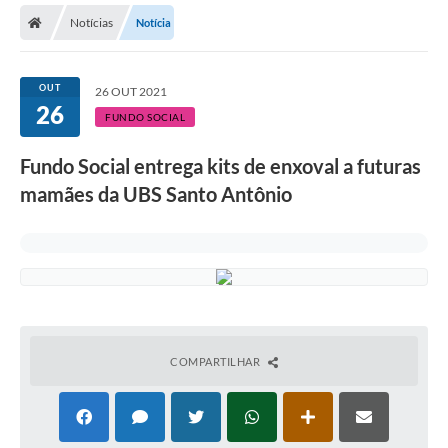
Notícias
Notícia
Licitações / PCA
Concessão Pública
OUT
26 OUT 2021
26
Transparência
FUNDO SOCIAL
Legislação
Fundo Social entrega kits de enxoval a futuras
Contratos
mamães da UBS Santo Antônio
Galeria de Fotos
Ouvidoria
Arquivos para Download
Carta de Serviços
COMPARTILHAR
Notícias
Obras