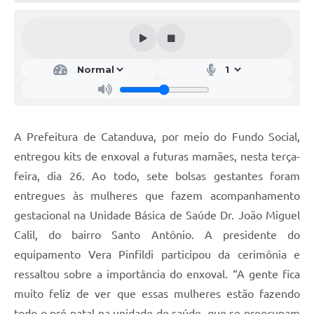
Galeria de Vídeos
Projetos
Links
Telefones Úteis
A Prefeitura
A Prefeitura de Catanduva, por meio do Fundo Social,
Enquete
entregou kits de enxoval a futuras mamães, nesta terça-
Jornal
feira, dia 26. Ao todo, sete bolsas gestantes foram
entregues às mulheres que fazem acompanhamento
Agenda
gestacional na Unidade Básica de Saúde Dr. João Miguel
SIC
Calil, do bairro Santo Antônio. A presidente do
equipamento Vera Pinfildi participou da cerimônia e
Diário Oficial
ressaltou sobre a importância do enxoval. “A gente fica
Contato
muito feliz de ver que essas mulheres estão fazendo
Editais
todo o pré-natal na unidade de saúde, que se preocupam