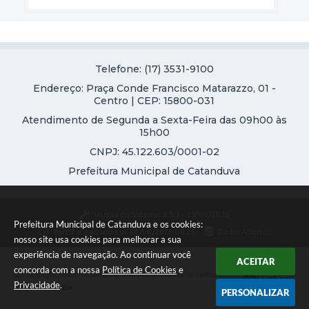
Telefone: (17) 3531-9100
Endereço: Praça Conde Francisco Matarazzo, 01 -
Centro | CEP: 15800-031
Atendimento de Segunda a Sexta-Feira das 09h00 às
15h00
CNPJ: 45.122.603/0001-02
Prefeitura Municipal de Catanduva
Versão do Sistema:
3.5.3 - 19/06/2026
Prefeitura Municipal de Catanduva e os cookies:
Portal atualizado em:
08/08/2026 08:25
Dados Abertos
nosso site usa cookies para melhorar a sua
experiência de navegação. Ao continuar você
ACEITAR
concorda com a nossa
Política de Cookies
e
Copyright Instar - 2006-2026. Todos os direitos reservados -
Privacidade
.
Instar Tecnologia
PERSONALIZAR