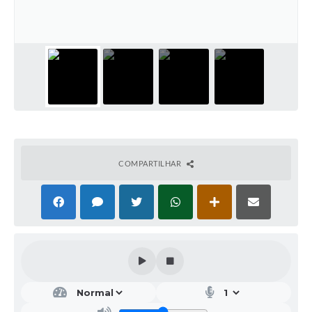
Galeria de Vídeos
Projetos
Links
Telefones Úteis
A Prefeitura
Enquete
COMPARTILHAR
Jornal
Agenda
SIC
Diário Oficial
Contato
Editais