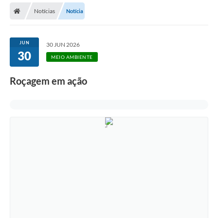
Notícias
Notícia
Licitações / PCA
Concessão Pública
JUN
30 JUN 2026
30
Transparência
MEIO AMBIENTE
Legislação
Roçagem em ação
Contratos
Galeria de Fotos
Ouvidoria
Arquivos para Download
Carta de Serviços
Notícias
Obras