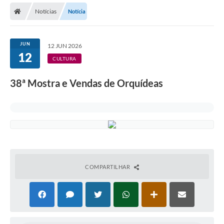
Notícias
Notícia
Licitações / PCA
Concessão Pública
JUN
12 JUN 2026
12
Transparência
CULTURA
Legislação
38ª Mostra e Vendas de Orquídeas
Contratos
Galeria de Fotos
Ouvidoria
Arquivos para Download
COMPARTILHAR
Carta de Serviços
Notícias
Obras