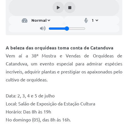
Galeria de Vídeos
Projetos
Links
Telefones Úteis
A beleza das orquídeas toma conta de Catanduva
A Prefeitura
Vem aí a 38ª Mostra e Vendas de Orquídeas de
Enquete
Catanduva, um evento especial para admirar espécies
Jornal
incríveis, adquirir plantas e prestigiar os apaixonados pelo
cultivo de orquídeas.
Agenda
SIC
Data: 2, 3, 4 e 5 de julho
Local: Salão de Exposição da Estação Cultura
Diário Oficial
Horário: Das 8h às 19h
Contato
No domingo (05), das 8h às 16h.
Editais