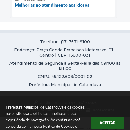
Melhorias no atendimento aos idosos
Telefone: (17) 3531-9100
Endereço: Praça Conde Francisco Matarazzo, 01 -
Centro | CEP: 15800-031
Atendimento de Segunda a Sexta-Feira das 09h00 às
15h00
CNPJ: 45.122.603/0001-02
Prefeitura Municipal de Catanduva
Versão do Sistema:
3.5.3 - 19/06/2026
Prefeitura Municipal de Catanduva e os cookies:
Portal atualizado em:
08/08/2026 08:25
Dados Abertos
nosso site usa cookies para melhorar a sua
experiência de navegação. Ao continuar você
ACEITAR
concorda com a nossa
Política de Cookies
e
Copyright Instar - 2006-2026. Todos os direitos reservados -