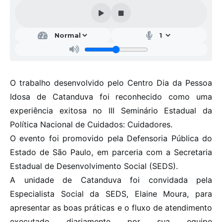
Galeria de Vídeos
Projetos
Links
Telefones Úteis
O trabalho desenvolvido pelo Centro Dia da Pessoa
A Prefeitura
Idosa de Catanduva foi reconhecido como uma
Enquete
experiência exitosa no III Seminário Estadual da
Jornal
Política Nacional de Cuidados: Cuidadores.
O evento foi promovido pela Defensoria Pública do
Agenda
Estado de São Paulo, em parceria com a Secretaria
SIC
Estadual de Desenvolvimento Social (SEDS).
A unidade de Catanduva foi convidada pela
Diário Oficial
Especialista Social da SEDS, Elaine Moura, para
Contato
apresentar as boas práticas e o fluxo de atendimento
Editais
executado diariamente por sua equipe