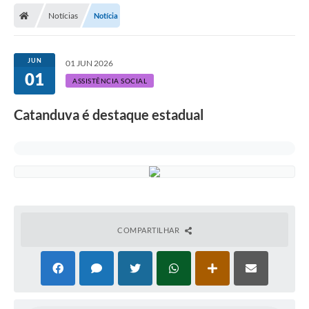
Notícias
Notícia
Licitações / PCA
Concessão Pública
JUN
01 JUN 2026
01
Transparência
ASSISTÊNCIA SOCIAL
Legislação
Catanduva é destaque estadual
Contratos
Galeria de Fotos
Ouvidoria
Arquivos para Download
COMPARTILHAR
Carta de Serviços
Notícias
Obras