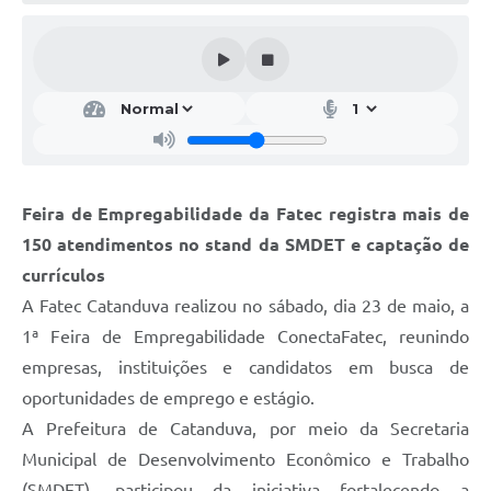
Galeria de Vídeos
Projetos
Links
Telefones Úteis
A Prefeitura
Feira de Empregabilidade da Fatec registra mais de
Enquete
150 atendimentos no stand da SMDET e captação de
Jornal
currículos
A Fatec Catanduva realizou no sábado, dia 23 de maio, a
Agenda
1ª Feira de Empregabilidade ConectaFatec, reunindo
SIC
empresas, instituições e candidatos em busca de
oportunidades de emprego e estágio.
Diário Oficial
A Prefeitura de Catanduva, por meio da Secretaria
Contato
Municipal de Desenvolvimento Econômico e Trabalho
Editais
(SMDET), participou da iniciativa fortalecendo a