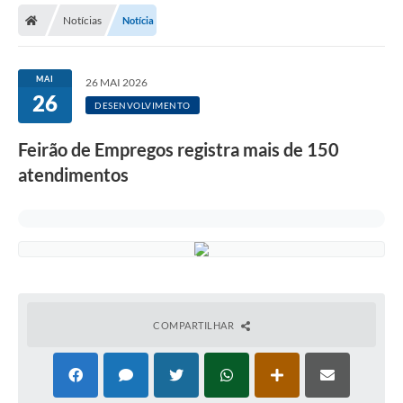
Notícias
Notícia
Licitações / PCA
Concessão Pública
MAI
26 MAI 2026
26
Transparência
DESENVOLVIMENTO
Legislação
Feirão de Empregos registra mais de 150
Contratos
atendimentos
Galeria de Fotos
Ouvidoria
Arquivos para Download
Carta de Serviços
COMPARTILHAR
Notícias
Obras