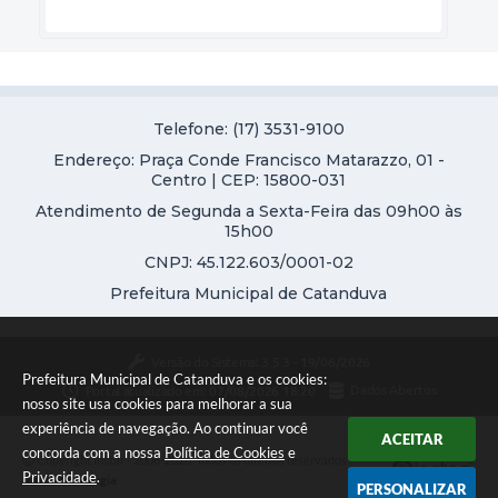
Telefone: (17) 3531-9100
Endereço: Praça Conde Francisco Matarazzo, 01 -
Centro | CEP: 15800-031
Atendimento de Segunda a Sexta-Feira das 09h00 às
15h00
CNPJ: 45.122.603/0001-02
Prefeitura Municipal de Catanduva
Versão do Sistema:
3.5.3 - 19/06/2026
Prefeitura Municipal de Catanduva e os cookies:
Portal atualizado em:
07/08/2026 18:20
Dados Abertos
nosso site usa cookies para melhorar a sua
experiência de navegação. Ao continuar você
ACEITAR
concorda com a nossa
Política de Cookies
e
Copyright Instar - 2006-2026. Todos os direitos reservados -
Privacidade
.
Instar Tecnologia
PERSONALIZAR