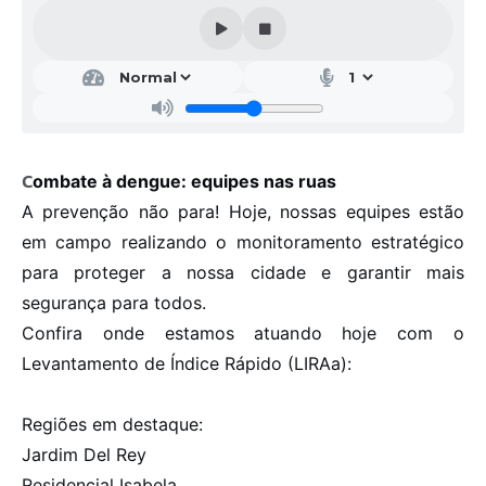
Galeria de Vídeos
Projetos
Links
Telefones Úteis
ombate à dengue: equipes nas ruas
C
A Prefeitura
A prevenção não para! Hoje, nossas equipes estão
Enquete
em campo realizando o monitoramento estratégico
Jornal
para proteger a nossa cidade e garantir mais
segurança para todos.
Agenda
Confira onde estamos atuando hoje com o
SIC
Levantamento de Índice Rápido (LIRAa):
Diário Oficial
Regiões em destaque:
Contato
Jardim Del Rey
Editais
Residencial Isabela