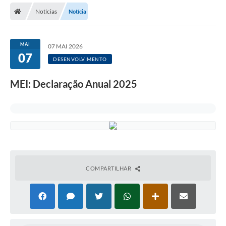
Notícias
Notícia
Licitações / PCA
Concessão Pública
MAI
07 MAI 2026
07
Transparência
DESENVOLVIMENTO
Legislação
MEI: Declaração Anual 2025
Contratos
Galeria de Fotos
Ouvidoria
Arquivos para Download
COMPARTILHAR
Carta de Serviços
Notícias
Obras