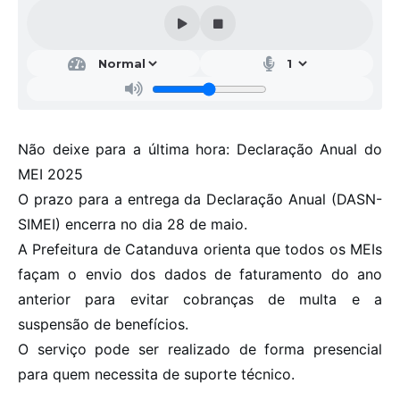
Galeria de Vídeos
Projetos
Links
Telefones Úteis
Não deixe para a última hora: Declaração Anual do
A Prefeitura
MEI 2025
Enquete
O prazo para a entrega da Declaração Anual (DASN-
Jornal
SIMEI) encerra no dia 28 de maio.
A Prefeitura de Catanduva orienta que todos os MEIs
Agenda
façam o envio dos dados de faturamento do ano
SIC
anterior para evitar cobranças de multa e a
suspensão de benefícios.
Diário Oficial
O serviço pode ser realizado de forma presencial
Contato
para quem necessita de suporte técnico.
Editais