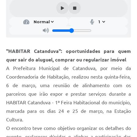
Galeria de Vídeos
Projetos
Links
Telefones Úteis
"HABITAR Catanduva": oportunidades para quem
A Prefeitura
quer sair do aluguel, comprar ou regularizar imóvel
Enquete
A Prefeitura Municipal de Catanduva, por meio da
Jornal
Coordenadoria de Habitação, realizou nesta quinta-feira,
6 de março, uma reunião de alinhamento com os
Agenda
parceiros que irão expor e prestar serviços durante a
SIC
HABITAR Catanduva - 1ª Feira Habitacional do município,
marcada para os dias 24 e 25 de março, na Estação
Diário Oficial
Cultura.
Contato
O encontro teve como objetivo organizar os detalhes do
Editais
evento, esclarecer dúvidas e alinhar a participação das