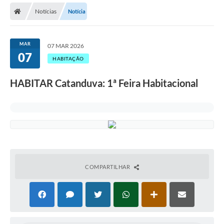
Notícias
Notícia
Licitações / PCA
Concessão Pública
MAR
07 MAR 2026
07
Transparência
HABITAÇÃO
Legislação
HABITAR Catanduva: 1ª Feira Habitacional
Contratos
Galeria de Fotos
Ouvidoria
Arquivos para Download
COMPARTILHAR
Carta de Serviços
Notícias
Obras