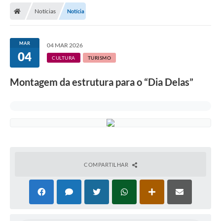
Notícias
Notícia
Licitações / PCA
Concessão Pública
MAR
04 MAR 2026
04
Transparência
CULTURA
TURISMO
Legislação
Montagem da estrutura para o “Dia Delas”
Contratos
Galeria de Fotos
Ouvidoria
Arquivos para Download
COMPARTILHAR
Carta de Serviços
Notícias
Obras