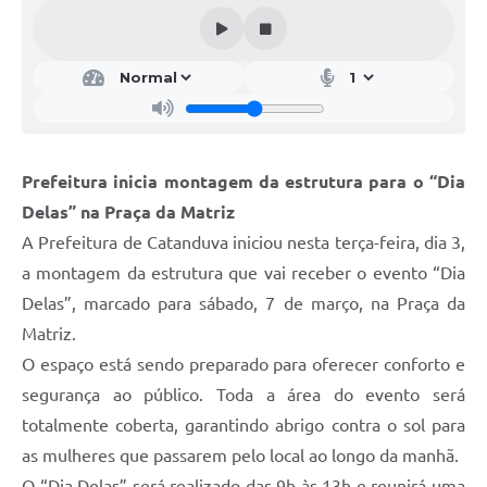
Galeria de Vídeos
Projetos
Links
Telefones Úteis
Prefeitura inicia montagem da estrutura para o “Dia
A Prefeitura
Delas” na Praça da Matriz
Enquete
A Prefeitura de Catanduva iniciou nesta terça-feira, dia 3,
Jornal
a montagem da estrutura que vai receber o evento “Dia
Delas”, marcado para sábado, 7 de março, na Praça da
Agenda
Matriz.
SIC
O espaço está sendo preparado para oferecer conforto e
segurança ao público. Toda a área do evento será
Diário Oficial
totalmente coberta, garantindo abrigo contra o sol para
Contato
as mulheres que passarem pelo local ao longo da manhã.
Editais
O “Dia Delas” será realizado das 9h às 13h e reunirá uma