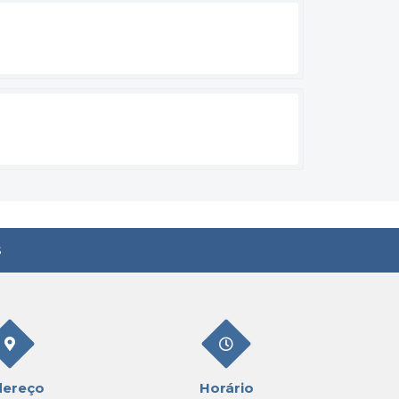
s
dereço
Horário