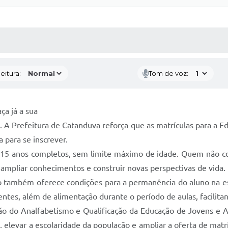
 MÍDIAS
RECEBA NOTÍCIAS
eitura:
Tom de voz:
ça já a sua
. A Prefeitura de Catanduva reforça que as matrículas para a E
 para se inscrever.
os 15 anos completos, sem limite máximo de idade. Quem não c
mpliar conhecimentos e construir novas perspectivas de vida. N
o também oferece condições para a permanência do aluno na esco
tes, além de alimentação durante o período de aulas, facilitand
o do Analfabetismo e Qualificação da Educação de Jovens e Ad
elevar a escolaridade da população e ampliar a oferta de matrí