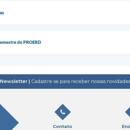
las
 semestre do PROERD
Newsletter |
Cadastre-se para receber nossas novidade
Contato
En