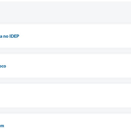
a no IDEP
oco
em