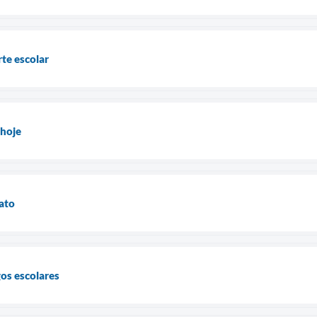
te escolar
 hoje
rato
gos escolares